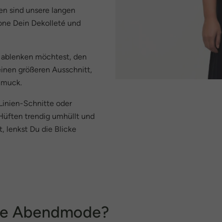
en sind unsere langen
tone Dein Dekolleté und
 ablenken möchtest, den
einen größeren Ausschnitt,
hmuck.
Linien-Schnitte oder
 Hüften trendig umhüllt und
, lenkst Du die Blicke
tige Abendmode?