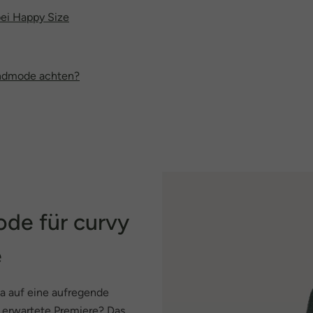
ei Happy Size
endmode achten?
de für curvy
e
wa auf eine aufregende
g erwartete Premiere? Das