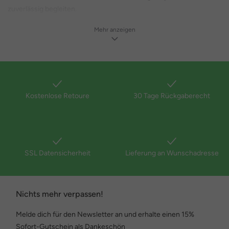
zuverlässig begleiten.
Der Stil ist zeitlos, maskulin und unkompliziert – klare Linien,
Mehr anzeigen
angenehme Stoffe und praktische Details machen jedes Teil zu
einem echten Lieblingsstück.
Perfekte Passform in jeder Größe
Bei JP1880 ist Größe keine Frage des Stils, sondern der Passform.
Kostenlose Retoure
30 Tage Rückgaberecht
Mit Größen bis 8XL, teilweise bis 10XL, und speziellen Linien wie
„Tall“ für große Männer oder „Untersetzt“ für kürzere Proportionen
findest Du Kleidung, die wirklich sitzt.
Ob FLEXNAMIC®-Jeans mit extra Dehnbarkeit, Bauchfit-Shirts mit
SSL Datensicherheit
Lieferung an Wunschadresse
längerem Schnitt oder Comfort-Fit-Hemden – JP1880 steht für
durchdachte Schnitte und Bewegungsfreiheit, die sich Deinem
Alltag anpasst.
Nichts mehr verpassen!
Und das Beste: Bei JP1880 gilt „Alle Größen ein Preis“ – weil Stil
Melde dich für den Newsletter an und erhalte einen 15%
keine Größenunterschiede macht.
Sofort-Gutschein als Dankeschön