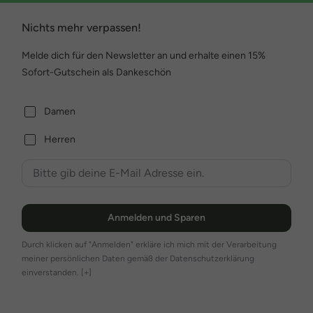
Vielseitige Kollektionen mit saisonalen Highlights
Nichts mehr verpassen!
Mit sechs Kollektionen pro Jahr bringt Yest Curve regelmäßig
frischen Wind in Deine Garderobe. Klare Farbthemen und eine
Melde dich für den Newsletter an und erhalte einen 15%
ausgewogene
Mischung aus zeitlosen Basics und modischen
Sofort-Gutschein als Dankeschön
Hinguckern
sorgen dafür, dass Du immer neue Lieblingsstücke
entdecken kannst.
Damen
Deine Auswahl für jeden Anlass
Herren
Das Sortiment von Yest Curve überzeugt durch vielseitige
Kombinationsmöglichkeiten und hochwertige Essentials:
Oberteile & Blusen
– feminin, bequem und perfekt für jeden
Anlass
Anmelden und Sparen
Strickwaren
– weich, gemütlich und stilvoll zugleich
Durch klicken auf "Anmelden" erkläre ich mich mit der Verarbeitung
Hosen
– moderne Schnitte mit optimalem Sitz und hohem
meiner persönlichen Daten gemäß der Datenschutzerklärung
Tragekomfort
einverstanden.
[+]
Mühelos mit femininem Glanz