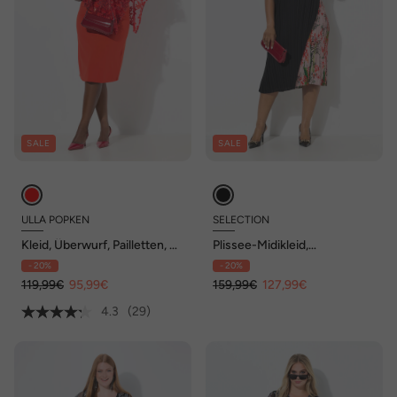
SALE
SALE
ULLA POPKEN
SELECTION
Kleid, Überwurf, Pailletten, V-
Plissee-Midikleid,
Ausschnitt, 3/4-Arm
doppellagig, Rundhals,
- 20%
- 20%
ärmellos
119,99€
95,99€
159,99€
127,99€
4.3
(29)