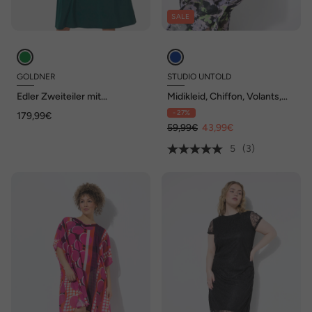
SALE
GOLDNER
STUDIO UNTOLD
Edler Zweiteiler mit
Midikleid, Chiffon, Volants,
Pailletten-Detail
Unterkleid
- 27%
179,99€
59,99€
43,99€
5
(3)