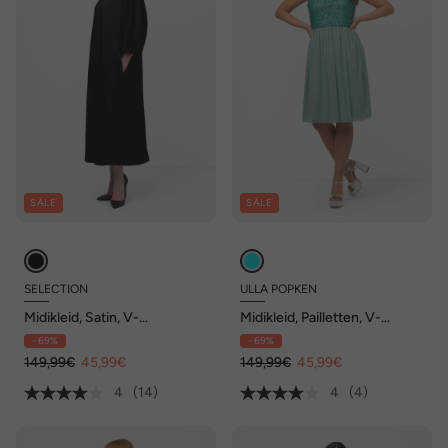
SALE
SALE
SELECTION
ULLA POPKEN
Midikleid, Satin, V-
Midikleid, Pailletten, V-
Ausschnitt, Halbarm,
Ausschnitt, ärmellos
- 69%
- 69%
Taschen
149,99€
45,99€
149,99€
45,99€
4
(14)
4
(4)