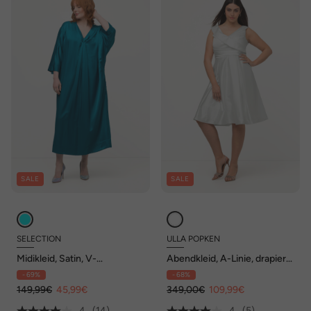
SALE
SALE
SELECTION
ULLA POPKEN
Midikleid, Satin, V-
Abendkleid, A-Linie, drapiert,
Ausschnitt, Halbarm,
V-Ausschnitt, ärmellos
- 69%
- 68%
Taschen
149,99€
45,99€
349,00€
109,99€
4
(14)
4
(5)