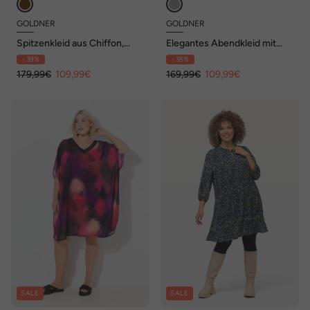
GOLDNER
GOLDNER
Spitzenkleid aus Chiffon,
Elegantes Abendkleid mit
Flügelärmeln
Pailletten
- 39%
- 35%
179,99€
109,99€
169,99€
109,99€
SALE
SALE