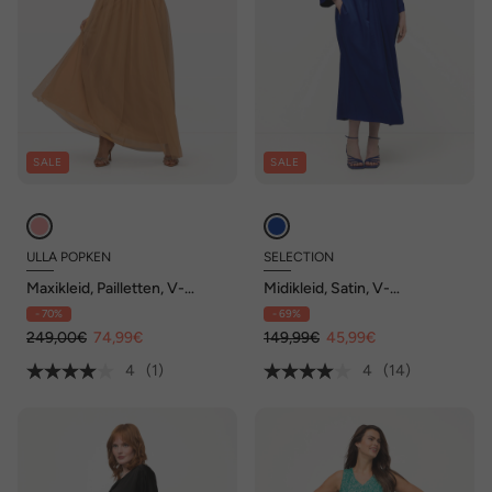
SALE
SALE
ULLA POPKEN
SELECTION
Maxikleid, Pailletten, V-
Midikleid, Satin, V-
Ausschnitt, ärmellos
Ausschnitt, Halbarm,
- 70%
- 69%
Taschen
249,00€
74,99€
149,99€
45,99€
4
(1)
4
(14)