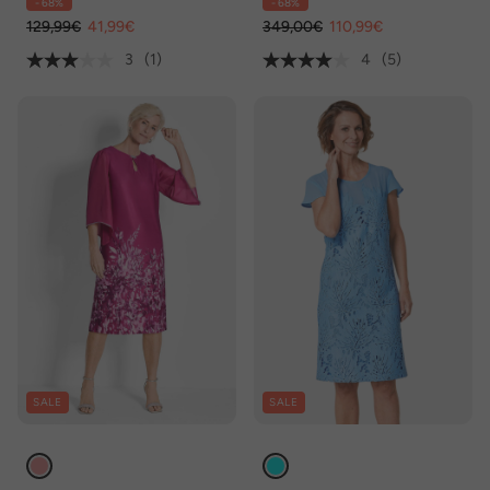
- 68%
- 68%
Langarm
129,99€
41,99€
349,00€
110,99€
3
(1)
4
(5)
SALE
SALE