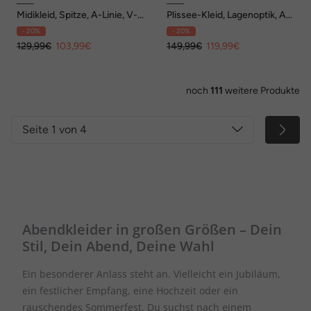
Midikleid, Spitze, A-Linie, V-
Plissee-Kleid, Lagenoptik, A-
Ausschnitt, Glockenärmel
Linie, V-Ausschnitt, Langarm
- 20%
- 20%
129,99€
103,99€
149,99€
119,99€
noch
111
weitere Produkte
Seite 1 von 4
Abendkleider in großen Größen – Dein
Stil, Dein Abend, Deine Wahl
Ein besonderer Anlass steht an. Vielleicht ein Jubiläum,
ein festlicher Empfang, eine Hochzeit oder ein
rauschendes Sommerfest. Du suchst nach einem