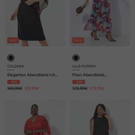
SALE
SALE
GOLDNER
ULLA POPKEN
Elegantes Abendkleid mit
Maxi-Abendkleid,
Pailletten
doppellagig, Langarm
- 24%
- 20%
169,99€
129,99€
129,99€
103,99€