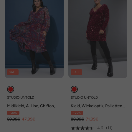
SALE
SALE
STUDIO UNTOLD
STUDIO UNTOLD
Midiikleid, A-Line, Chiffon,
Kleid, Wickeloptik, Pailletten,
Paisley Print, Glitzer
V-Ausschnitt
- 20%
- 20%
59,99€
47,99€
89,99€
71,99€
4.6
(11)