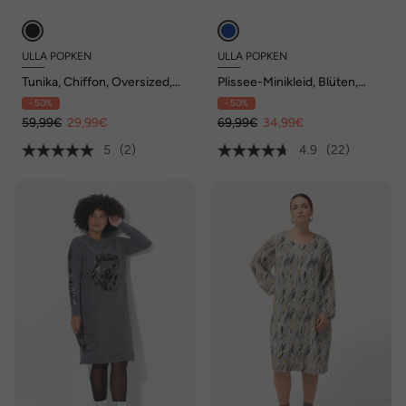
ULLA POPKEN
ULLA POPKEN
Tunika, Chiffon, Oversized,
Plissee-Minikleid, Blüten,
V-Ausschnitt, Halbarm
Rüschen, Stehkragen, 3/4-
- 50%
- 50%
Arm
59,99€
29,99€
69,99€
34,99€
5
(2)
4.9
(22)