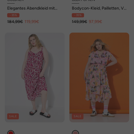
Elegantes Abendkleid mit
Bodycon-Kleid, Pailletten, V-
Glanz-Effekt
Ausschnitt, Langarm, Federn
- 35%
- 35%
184,99€
119,99€
149,99€
97,99€
SALE
SALE