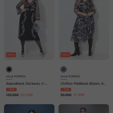
SALE
SALE
ULLA POPKEN
ULLA POPKEN
Abendkleid, Stickerei, V-
Chiffon-Midikleid, Blüten, A-
Ausschnitt, Langarm
Linie, V-Ausschnitt, 3/4-Arm
- 20%
- 20%
129,99€
103,99€
59,99€
47,99€