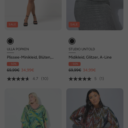
SALE
SALE
ULLA POPKEN
STUDIO UNTOLD
Plissee-Minikleid, Blüten,
Midikleid, Glitzer, A-Line
Rundhals, 3/4-Arm
- 50%
- 50%
69,99€
34,99€
69,99€
34,99€
4.7
(10)
5
(1)