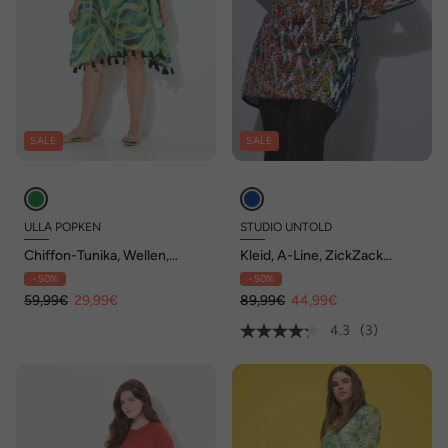
SALE
SALE
ULLA POPKEN
STUDIO UNTOLD
Chiffon-Tunika, Wellen,
Kleid, A-Line, ZickZack
Oversized, V-Ausschnitt,
Pailletten, Langarm
- 50%
- 50%
Halbarm
59,99€
29,99€
89,99€
44,99€
4.3
(3)