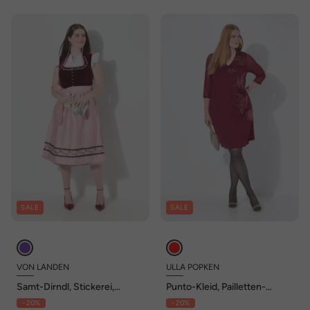
SALE
SALE
VON LANDEN
ULLA POPKEN
Samt-Dirndl, Stickerei,
Punto-Kleid, Pailletten-
Carré-Ausschnitt, ärmellos
Blüten, V-Ausschnitt, 3/4-
- 20%
- 20%
Arm