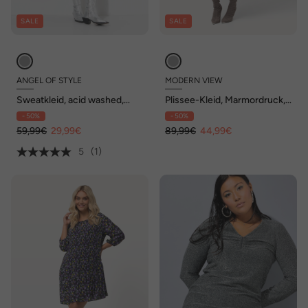
SALE
SALE
ANGEL OF STYLE
MODERN VIEW
Sweatkleid, acid washed,
Plissee-Kleid, Marmordruck,
Metallic-Print
Godetfalten, Rundhals,
- 50%
- 50%
Langarm
59,99€
29,99€
89,99€
44,99€
5
(1)