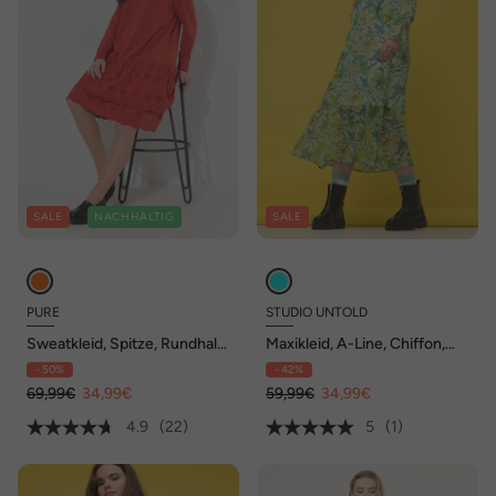
SALE
NACHHALTIG
SALE
PURE
STUDIO UNTOLD
Sweatkleid, Spitze, Rundhals,
Maxikleid, A-Line, Chiffon,
Langarm, Biobaumwolle
Blumen-Print, V-Ausschnitt,
- 50%
- 42%
Langarm
69,99€
34,99€
59,99€
34,99€
4.9
(22)
5
(1)