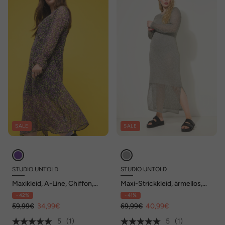
SALE
SALE
STUDIO UNTOLD
STUDIO UNTOLD
Maxikleid, A-Line, Chiffon,
Maxi-Strickkleid, ärmellos,
Minimal Blumen, V-
Lochstrick mit Glitzer
- 42%
- 41%
Ausschnitt, Langarm
59,99€
34,99€
69,99€
40,99€
5
(1)
5
(1)