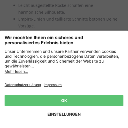
Leicht ausgestellte Röcke schaffen eine
harmonische Silhouette.
Empire-Linien und taillierte Schnitte betonen Deine
Vorzüge.
V-Figur: Fließende Stoffe für eine ausbalancierte
Linie
Wähle Kleider mit schlichten Oberteilen und
ausgestellten Röcken.
V-Ausschnitte und Wickeloptik strecken optisch.
Dezente Muster im unteren Bereich sorgen für
Balance.
X-Figur: Die Taille inszenieren
Newsletter
Jetzt
anmelden
und 15%
Betone Deine Mitte mit taillierten Schnitten und
Rabatt sichern! 👈
Gürteln.
Zur Anmeldung
Wickelkleider und Fit-and-Flare-Modelle
schmeicheln Deiner Figur.