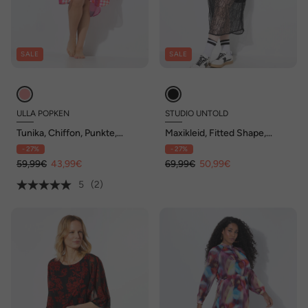
SALE
SALE
ULLA POPKEN
STUDIO UNTOLD
Tunika, Chiffon, Punkte,
Maxikleid, Fitted Shape,
Oversized, V-Ausschnitt,
Spitze, blickdichtes
- 27%
- 27%
Halbarm
Unterkleid
59,99€
43,99€
69,99€
50,99€
5
(2)