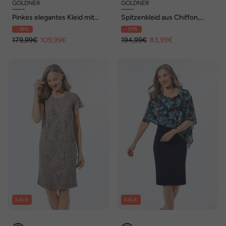
GOLDNER
GOLDNER
Pinkes elegantes Kleid mit
Spitzenkleid aus Chiffon,
3/4-Arm aus Chiffon
Flügelärmeln
- 39%
- 57%
179,99€
109,99€
194,99€
83,99€
SALE
SALE