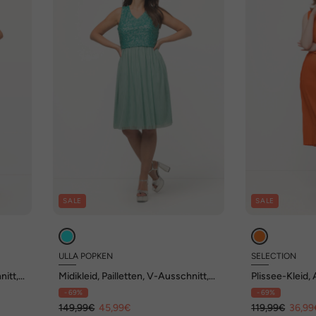
SALE
SALE
ULLA POPKEN
SELECTION
nitt,
Midikleid, Pailletten, V-Ausschnitt,
Plissee-Kleid, 
ärmellos
ärmellos
- 69%
- 69%
149,99€
45,99€
119,99€
36,99