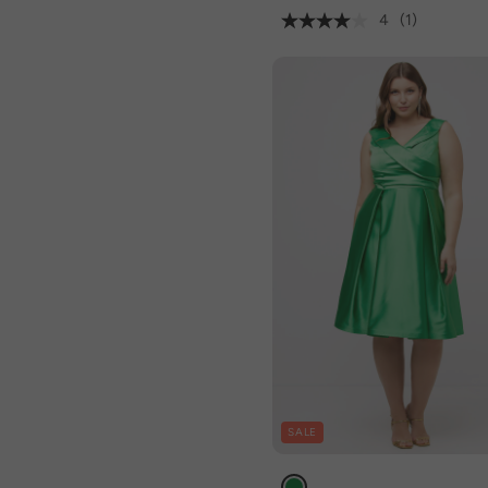
4
(1)
SALE