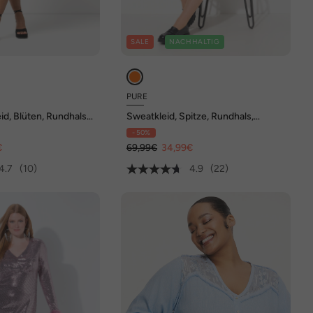
SALE
NACHHALTIG
PURE
id, Blüten, Rundhals,
Sweatkleid, Spitze, Rundhals,
Langarm, Biobaumwolle
- 50%
€
69,99€
34,99€
4.7
(10)
4.9
(22)