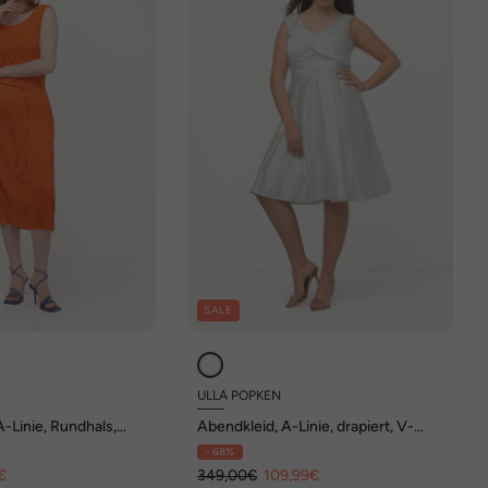
SALE
ULLA POPKEN
A-Linie, Rundhals,
Abendkleid, A-Linie, drapiert, V-
Ausschnitt, ärmellos
- 68%
€
349,00€
109,99€