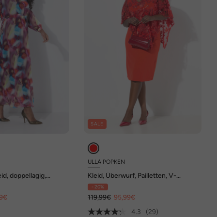
SALE
ULLA POPKEN
d, doppellagig,
Kleid, Überwurf, Pailletten, V-
Ausschnitt, 3/4-Arm
- 20%
99€
119,99€
95,99€
4.3
(29)