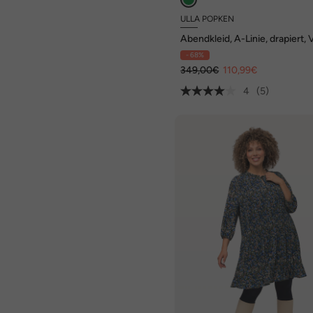
ULLA POPKEN
Abendkleid, A-Linie, drapiert, 
Ausschnitt, ärmellos
- 68%
349,00€
110,99€
4
(5)