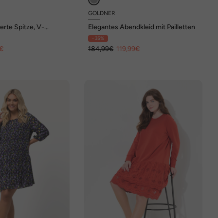
GOLDNER
ierte Spitze, V-
Elegantes Abendkleid mit Pailletten
albarm
- 35%
€
184,99€
119,99€