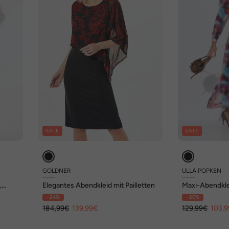
SALE
SALE
GOLDNER
ULLA POPKEN
,
Elegantes Abendkleid mit Pailletten
Maxi-Abendklei
Langarm
- 24%
- 20%
184,99€
139,99€
129,99€
103,