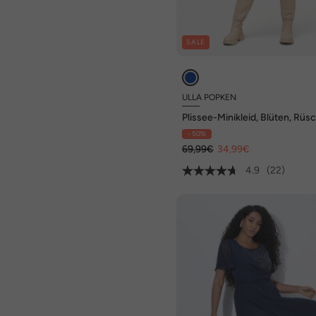
SALE
ULLA POPKEN
Plissee-Minikleid, Blüten, Rüs
Stehkragen, 3/4-Arm
- 50%
69,99€
34,99€
4.9
(22)