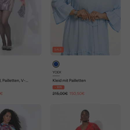
SALE
YOEK
 Pailletten, V-
Kleid mit Pailletten
angarm, Federn
- 30%
9€
215,00€
150,50€