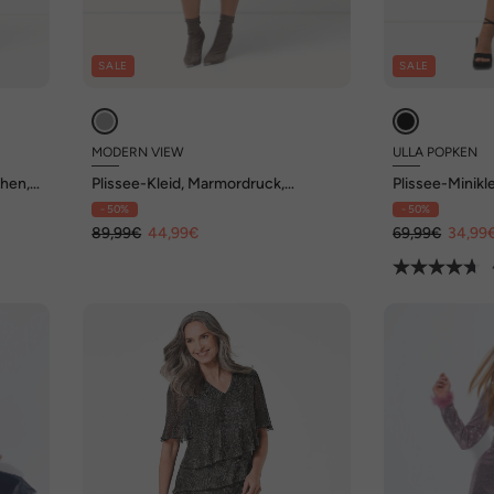
SALE
SALE
MODERN VIEW
ULLA POPKEN
chen,
Plissee-Kleid, Marmordruck,
Plissee-Minikle
Godetfalten, Rundhals, Langarm
3/4-Arm
- 50%
- 50%
89,99€
44,99€
69,99€
34,99