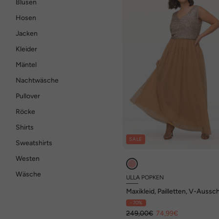
Blusen
Hosen
Jacken
Kleider
Mäntel
Nachtwäsche
Pullover
Röcke
Shirts
SALE
Sweatshirts
Westen
Wäsche
ULLA POPKEN
Maxikleid, Pailletten, V-Aussch
ärmellos
- 70%
249,00€
74,99€