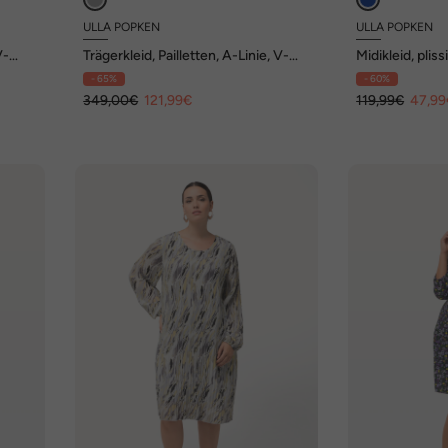
ULLA POPKEN
ULLA POPKEN
V-
Trägerkleid, Pailletten, A-Linie, V-
Midikleid, pliss
Ausschnitt, ärmellos
Ausschnitt, H
- 65%
- 60%
349,00€
121,99€
119,99€
47,99