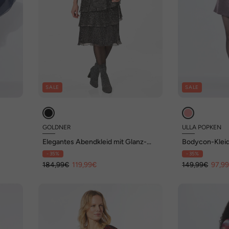
SALE
SALE
GOLDNER
ULLA POPKEN
Elegantes Abendkleid mit Glanz-
Bodycon-Kleid,
Effekt
Ausschnitt, L
- 35%
- 35%
184,99€
119,99€
149,99€
97,9