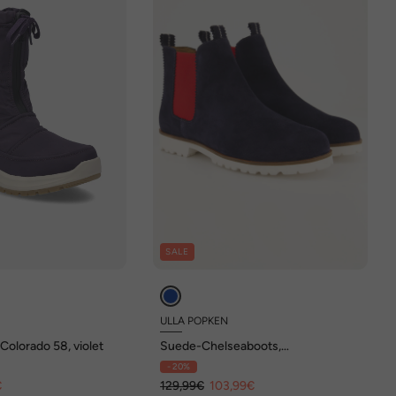
SALE
ULLA POPKEN
Colorado 58, violet
Suede-Chelseaboots,
Wechselfußbett, Weite H
- 20%
€
129,99€
103,99€