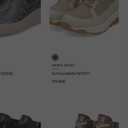
RIEKER SPORT
s N2556
Schnürstiefel W0071
119,95€