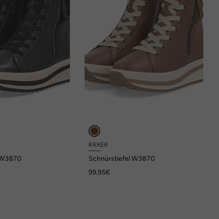
RIEKER
l W3870
Schnürstiefel W3870
99,95€