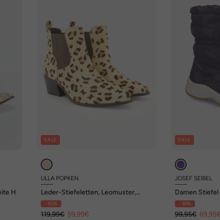
SALE
SALE
ULLA POPKEN
JOSEF SEIBEL
eite H
Leder-Stiefeletten, Leomuster,
Damen Stiefel 
Weite H
- 50%
- 30%
119,99€
59,99€
99,95€
69,95