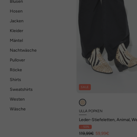
Blusen
Hosen
Jacken
Kleider
Mäntel
Nachtwäsche
Pullover
Röcke
Shirts
SALE
Sweatshirts
Westen
Wäsche
ULLA POPKEN
Leder-Stiefeletten, Animal, W
- 50%
119,99€
59,99€