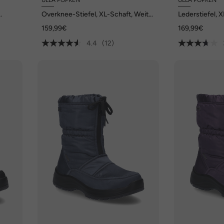
Overknee-Stiefel, XL-Schaft, Weite
Lederstiefel, 
H
Elastikeinsatz
159,99€
169,99€
4.4
(12)