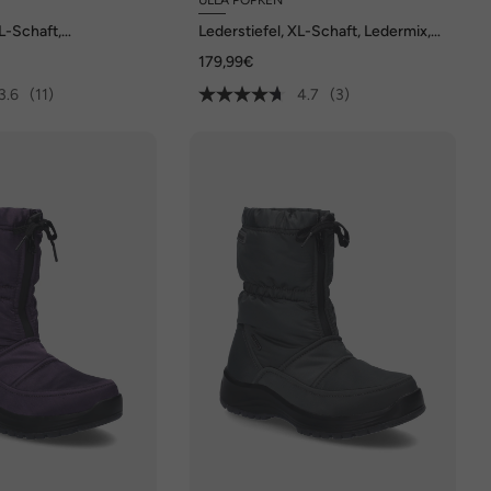
XL-Schaft,
Lederstiefel, XL-Schaft, Ledermix,
, Weite H
Weite H
179,99€
3.6
(11)
4.7
(3)