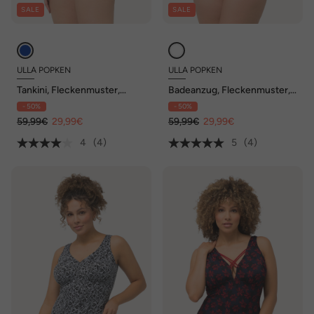
SALE
SALE
ULLA POPKEN
ULLA POPKEN
Tankini, Fleckenmuster,
Badeanzug, Fleckenmuster,
Softcups, Träger verstellbar
herausnehmbare Softcups
- 50%
- 50%
59,99€
29,99€
59,99€
29,99€
4
(4)
5
(4)