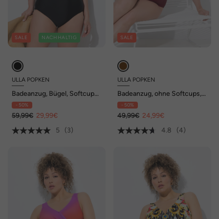
SALE
NACHHALTIG
SALE
ULLA POPKEN
ULLA POPKEN
Badeanzug, Bügel, Softcups,
Badeanzug, ohne Softcups,
Träger verstellbar, recycelt
Träger verstellbar, recycelt
- 50%
- 50%
59,99€
29,99€
49,99€
24,99€
5
(3)
4.8
(4)