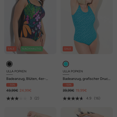
SALE
NACHHALTIG
SALE
ULLA POPKEN
ULLA POPKEN
Badeanzug, Blüten, 4er-
Badeanzug, grafischer Druck,
Träger, Softcups, recycelt
ohne Softcups, Rundhals
- 50%
- 50%
49,99€
24,99€
39,99€
19,99€
3
(2)
4.9
(16)