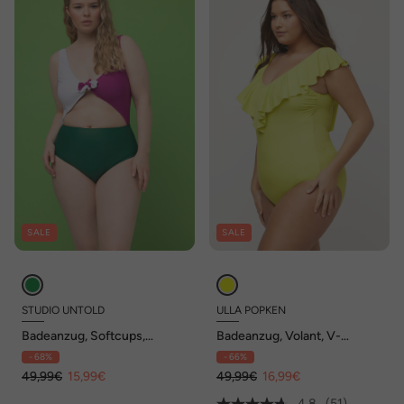
SALE
SALE
STUDIO UNTOLD
ULLA POPKEN
Badeanzug, Softcups,
Badeanzug, Volant, V-
dreifarbig, CutOut, Zier-
Ausschnitt, Softcups
- 68%
- 66%
Schleife
49,99€
15,99€
49,99€
16,99€
4.8
(51)