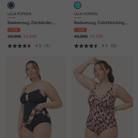
ULLA POPKEN
ULLA POPKEN
Badeanzug, Zierbänder,
Badeanzug, Colorblocking,
Softcups, Träger verstellbar
Softcups, Aussparungen,
- 50%
- 50%
recycelt
49,99€
24,99€
49,99€
24,99€
4.5
(4)
4.5
(8)