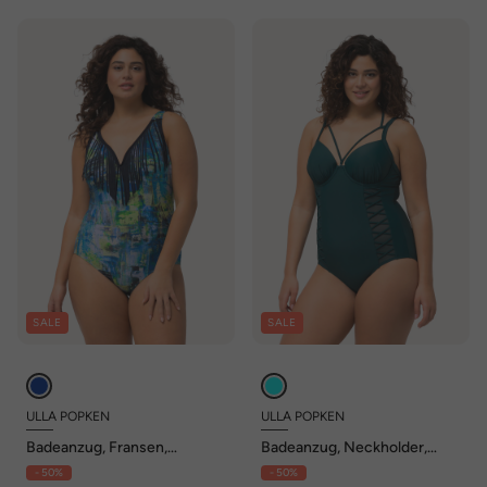
SALE
SALE
ULLA POPKEN
ULLA POPKEN
Badeanzug, Fransen,
Badeanzug, Neckholder,
Herzausschnitt, Softcups
Softcups, Bügel, recycelt
- 50%
- 50%