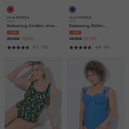
ULLA POPKEN
ULLA POPKEN
Badeanzug, Korallen, ohne
Badeanzug, Blätter,
Softcups, Unterbrustband
Softcups, Vorderfutter,
- 50%
- 50%
recycelt
39,99€
19,99€
49,99€
24,99€
4.7
(11)
4.8
(4)