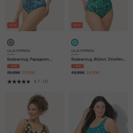
SALE
SALE
ULLA POPKEN
ULLA POPKEN
Badeanzug, Papageien,
Badeanzug, Blüten, Streifen,
Softcups, recycelt
Softcups, Volant
- 50%
- 50%
59,99€
29,99€
49,99€
24,99€
4.7
(3)