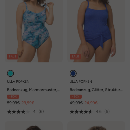
SALE
SALE
ULLA POPKEN
ULLA POPKEN
Badeanzug, Marmormuster,
Badeanzug, Glitter, Struktur,
drapiert, Softcups
Softcups, Wickeloptik
- 50%
- 50%
59,99€
29,99€
49,99€
24,99€
4
(6)
4.6
(5)