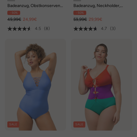
Badeanzug, Obstkonserven,
Badeanzug, Neckholder,
Softcups, recycelt
Softcups, recycelt
- 50%
- 50%
49,99€
24,99€
59,99€
29,99€
4.5
(8)
4.7
(3)
SALE
SALE