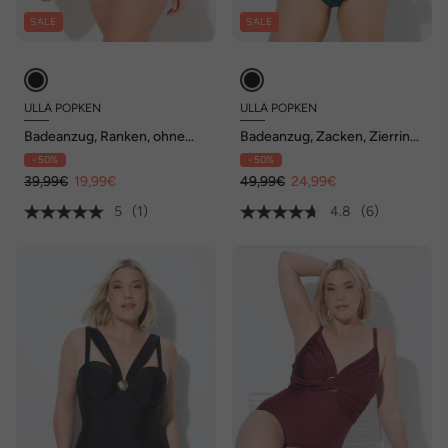
SALE
SALE
ULLA POPKEN
ULLA POPKEN
Badeanzug, Ranken, ohne
Badeanzug, Zacken, Zierring,
Softcups, Rundhals
Softcups, recycelt
- 50%
- 50%
39,99€
19,99€
49,99€
24,99€
5
(1)
4.8
(6)