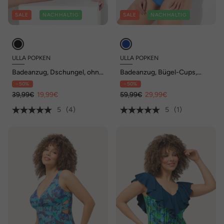
SALE
NACHHALTIG
SALE
NACHHALTIG
ULLA POPKEN
ULLA POPKEN
Badeanzug, Dschungel, ohne
Badeanzug, Bügel-Cups,
Softcups, Rundhals
Biesen, Doppelträger
- 50%
- 50%
39,99€
19,99€
59,99€
29,99€
5
(4)
5
(1)