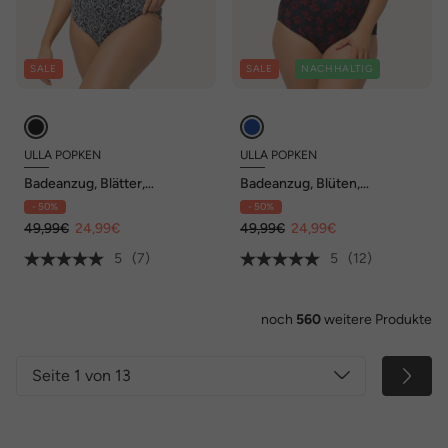
SALE
SALE
NACHHALTIG
ULLA POPKEN
ULLA POPKEN
Badeanzug, Blätter,
Badeanzug, Blüten,
Softcups, tiefer
Zierbänder, Softcups
- 50%
- 50%
Rückenausschnitt
49,99€
24,99€
49,99€
24,99€
5
(7)
5
(12)
noch
560
weitere Produkte
Seite 1 von 13