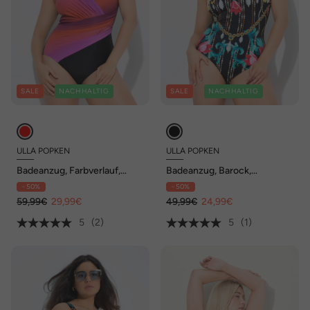
SALE
NACHHALTIG
SALE
NACHHALTIG
ULLA POPKEN
ULLA POPKEN
Badeanzug, Farbverlauf,
Badeanzug, Barock,
Softcups, drapiert, recycelt
Softcups, tiefer V-
- 50%
- 50%
Ausschnitt
59,99€
29,99€
49,99€
24,99€
5
(2)
5
(1)