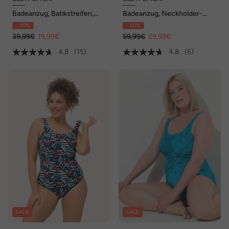
Badeanzug, Batikstreifen,
Badeanzug, Neckholder-
ohne Softcups, Rundhals
Optik, Softcups, Knoten
- 50%
- 50%
39,99€
19,99€
59,99€
29,99€
4.8
(15)
4.8
(6)
SALE
SALE