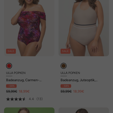
SALE
SALE
ULLA POPKEN
ULLA POPKEN
Badeanzug, Carmen-
Badeanzug, Juteoptik,
Ausschnitt, Softcups, Träger
Softcups, Zierknoten
- 68%
- 68%
abnehmbar
59,99€
18,99€
59,99€
18,99€
4.4
(13)