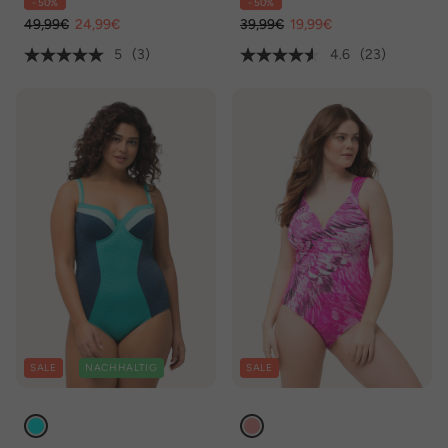
- 50%
- 50%
49,99€
24,99€
39,99€
19,99€
5
(3)
4.6
(23)
SALE
NACHHALTIG
SALE