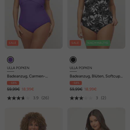
SALE
SALE
NACHHALTIG
ULLA POPKEN
ULLA POPKEN
Badeanzug, Carmen-
Badeanzug, Blüten, Softcups,
Ausschnitt, Softcups, Träger
Cut-Out, recycelt
- 68%
- 68%
abnehmbar
59,99€
18,99€
59,99€
18,99€
3.9
(26)
3
(2)