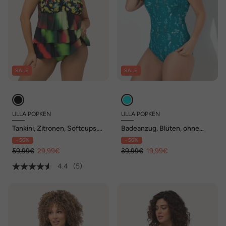
SALE
SALE
ULLA POPKEN
ULLA POPKEN
Tankini, Zitronen, Softcups,
Badeanzug, Blüten, ohne
Zipfelsaum, recycelt
Softcups, Rundhals
- 50%
- 50%
59,99€
29,99€
39,99€
19,99€
4.4
(5)