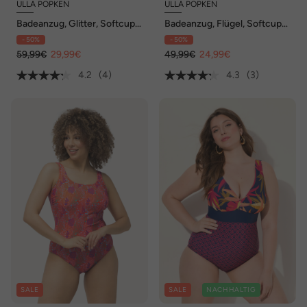
ULLA POPKEN
ULLA POPKEN
Badeanzug, Glitter, Softcups,
Badeanzug, Flügel, Softcups,
Bügel
Schleife, recycelt
- 50%
- 50%
59,99€
29,99€
49,99€
24,99€
4.2
(4)
4.3
(3)
SALE
SALE
NACHHALTIG