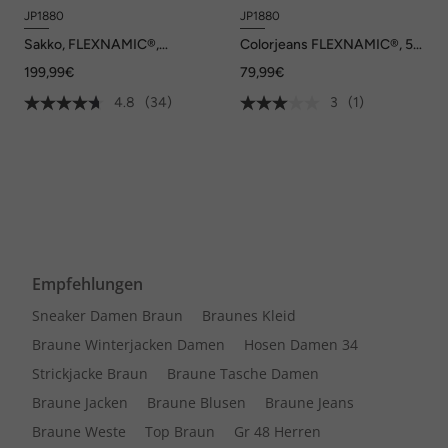
JP1880
JP1880
Sakko, FLEXNAMIC®,
Colorjeans FLEXNAMIC®, 5-
Business, Baukasten Paris,
Pocket, Modern Straight Fit,
199,99€
79,99€
bis Gr.36/72/134
light weight, bis 72/36
4.8
(34)
3
(1)
Empfehlungen
Sneaker Damen Braun
Braunes Kleid
Braune Winterjacken Damen
Hosen Damen 34
Strickjacke Braun
Braune Tasche Damen
Braune Jacken
Braune Blusen
Braune Jeans
Braune Weste
Top Braun
Gr 48 Herren