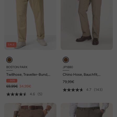
SALE
BOSTON PARK
JP1880
Twillhose, Traveller-Bund,
Chino Hose, Bauchfit,
FlatFront, Regular Fit, bis 72
Regular Fit, bis Gr. 70/35
- 50%
79,99€
69,99€
34,99€
4.7
(143)
4.6
(5)