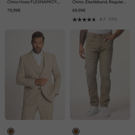
Chino Hose FLEXNAMIC®,
Chino, Elastikbund, Regular
Wolloptik, Regular Fit, bis Gr.
Fit, bis Gr. 70/35
79,99€
69,99€
72/36
4.7
(111)