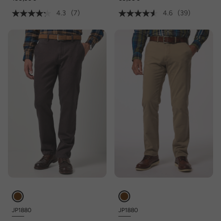
4.3
(7)
4.6
(39)
JP1880
JP1880