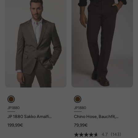
JP1880
JP1880
JP 1880 Sakko Amalfi
Chino Hose, Bauchfit,
FLEXNAMIC®, Business,
Regular Fit, bis Gr. 70/35
199,99€
79,99€
Baukasten, bis Gr. 72
4.7
(143)