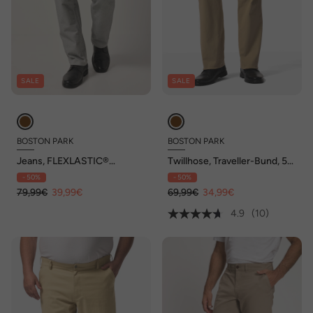
SALE
SALE
BOSTON PARK
BOSTON PARK
Jeans, FLEXLASTIC®
Twillhose, Traveller-Bund, 5-
Bauchfit, Regular Fit,
Pocket, Regular Fit, bis 72/36
- 50%
- 50%
Struktur, Regular Fit, bis
36/72
79,99€
39,99€
69,99€
34,99€
4.9
(10)