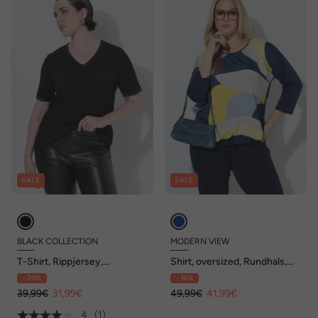
SALE
SALE
BLACK COLLECTION
MODERN VIEW
T-Shirt, Rippjersey,
Shirt, oversized, Rundhals,
Satinkante, Slim Fit, V-
3/4-Arm, Saumband
- 20%
- 16%
Ausschnitt
39,99€
31,99€
49,99€
41,99€
4
(1)