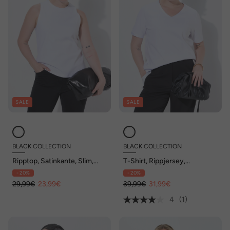
SALE
SALE
BLACK COLLECTION
BLACK COLLECTION
Ripptop, Satinkante, Slim,
T-Shirt, Rippjersey,
Rundhals, ärmellos
Satinkante, Slim Fit, V-
- 20%
- 20%
Ausschnitt
29,99€
23,99€
39,99€
31,99€
4
(1)