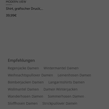
MODERN VIEW
Shirt, grafischer Druck,
Oversized, Rundhals, 3/4-
39,99€
Arm
Empfehlungen
Regenjacke Damen
Wintermantel Damen
Weihnachtspullover Damen
Leinenhosen Damen
Bomberjacken Damen
Langarmshirts Damen
Wollmantel Damen
Damen Winterjacken
Wanderhosen Damen
Sommerhosen Damen
Stoffhosen Damen
Strickpullover Damen