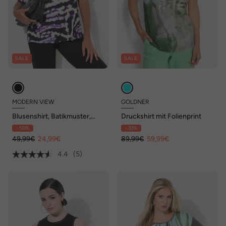
SALE
SALE
MODERN VIEW
GOLDNER
Blusenshirt, Batikmuster,
Druckshirt mit Folienprint
Tunika-Ausschnitt, Halbarm
- 50%
- 33%
49,99€
24,99€
89,99€
59,99€
4.4
(5)