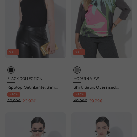
SALE
SALE
BLACK COLLECTION
MODERN VIEW
Ripptop, Satinkante, Slim,
Shirt, Satin, Oversized,
Rundhals, ärmellos
Rundhals, 3/4-Arm
- 20%
- 20%
29,99€
23,99€
49,99€
39,99€