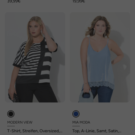
39,99€
19,99€
Angel of Style x MIAMODA
MODERN VIEW
MIA MODA
T-Shirt, Streifen, Oversized,
Top, A-Linie, Samt, Satin,