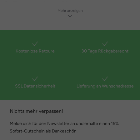
Qualität, die man sieht und spürt.
Mehr anzeigen
Komfort trifft auf modisches Design
Mit Janet & Joyce musst Du Dich nicht zwischen Stil und Komfort
entscheiden. Die Schnitte sind auf kurvige Figuren abgestimmt, die
Materialien angenehm und pflegeleicht, und die Passformen
sorgen für Bewegungsfreiheit und Wohlgefühl – von morgens bis
Kostenlose Retoure
30 Tage Rückgaberecht
abends.
Egal, ob Classic Fit, A-Linie oder Oversized – jedes Teil ist so
entworfen, dass es Deine Figur schmeichelhaft betont, ohne
einzuengen. Damit Du Dich in Deiner Haut – und Deiner Kleidung –
SSL Datensicherheit
Lieferung an Wunschadresse
rundum wohlfühlst.
Janet & Joyce Mode für jeden Anlass
Nichts mehr verpassen!
Alltag & Freizeit – Lässig und stilvoll zugleich
Melde dich für den Newsletter an und erhalte einen 15%
Sofort-Gutschein als Dankeschön
Entdecke T-Shirts, Longshirts, Tuniken, Jeans und Cardigans, die
sich vielseitig kombinieren lassen – perfekt für Deinen individuellen