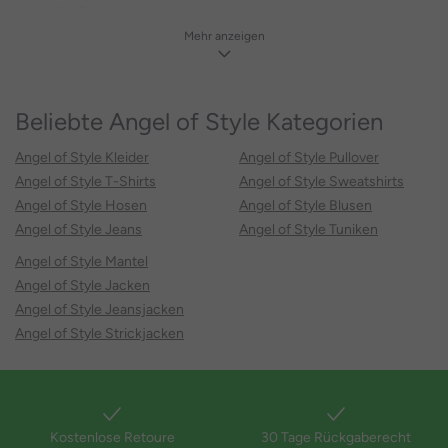
und voller Energie.
Mehr anzeigen
Komfort, der begeistert
Bei Angel of Style musst du dich nie zwischen Komfort und Style
Beliebte Angel of Style Kategorien
entscheiden. Die Passformen sind durchdacht, mit Schnitten, die
Bewegungsfreiheit und Wohlgefühl garantieren. Von bequemen
Angel of Style Kleider
Angel of Style Pullover
Stretch-Jeans über lässige Sweatshirts bis hin zu fließenden
Angel of Style T-Shirts
Angel of Style Sweatshirts
Kleidern – hier findest du Mode, die sitzt, schmeichelt und einfach
Angel of Style Hosen
Angel of Style Blusen
Spaß macht.
Angel of Style Jeans
Angel of Style Tuniken
Ob du den Loose Fit liebst, einen trendigen Oversize-Look
Angel of Style Mantel
bevorzugst oder dich in formenden Jeans rundum wohlfühlst –
Angel of Style Jacken
jedes Stück wurde so entwickelt, dass du deinen individuellen Stil
Angel of Style Jeansjacken
leben kannst.
Angel of Style Strickjacken
Angel of Style Mode für jeden Tag
Casual & Cool – für deinen Alltag
Kostenlose Retoure
30 Tage Rückgaberecht
Entdecke lässige Basics mit besonderem Twist: