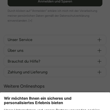
Anmelden und Sparen
Das Besondere an Angel of Style
Durch klicken auf "Anmelden" erkläre ich mich mit der Verarbeitung
meiner persönlichen Daten gemäß der Datenschutzerklärung
Was Angel of Style so besonders macht? Mut zur Farbe, Liebe zum
einverstanden.
[+]
Detail und Mode mit Haltung.
Hier geht es nicht darum, sich zu verstecken, sondern aufzufallen
– mit Stil und Freude am Leben.
Unser Service
Angel of Style steht für Selbstbewusstsein, Positivität und
Über uns
Individualität – für Frauen, die wissen, was sie wollen, und ihren Stil
selbst bestimmen.
Brauchst du Hilfe?
Angel of Style – Weil Mode Spaß machen darf.
Zahlung und Lieferung
Zeig Farbe, lebe deinen Stil – und sei einfach du selbst!
Weitere Onlineshops
Deutschland