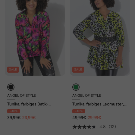
SALE
SALE
ANGEL OF STYLE
ANGEL OF STYLE
Tunika, farbiges Batik-
Tunika, farbiges Leomuster,
Muster, Langarm
3/4-Ärmel
- 40%
- 40%
39,99€
23,99€
49,99€
29,99€
4.8
(12)