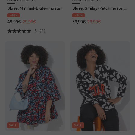
Bluse, Minimal-Blütenmuster
Bluse, Smiley-Patchmuster,
3/4-Ärmel
- 40%
- 40%
49,99€
29,99€
39,99€
23,99€
5
(2)
SALE
SALE