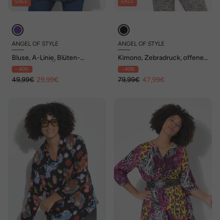
SALE
SALE
ANGEL OF STYLE
ANGEL OF STYLE
Bluse, A-Linie, Blüten-
Kimono, Zebradruck, offene
Muster, 3/4-Ärmel, Volants
Form, Langarm
- 40%
- 40%
49,99€
29,99€
79,99€
47,99€