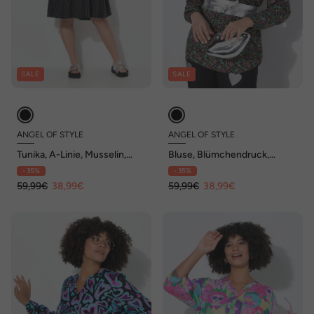
SALE
SALE
ANGEL OF STYLE
ANGEL OF STYLE
Tunika, A-Linie, Musselin,
Bluse, Blümchendruck,
Streifen, Volants
Langarm
- 35%
- 35%
59,99€
38,99€
59,99€
38,99€