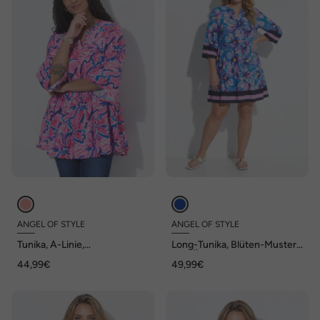
ANGEL OF STYLE
ANGEL OF STYLE
Tunika, A-Linie,
Long-Tunika, Blüten-Muster,
Allovermuster, Volants
3/4-Ärmel, Volants, Angel of
44,99€
49,99€
Style x MIAMODA