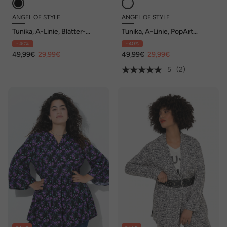
ANGEL OF STYLE
ANGEL OF STYLE
Tunika, A-Linie, Blätter-
Tunika, A-Linie, PopArt
Muster, Stehkragen mit V-
Muster, Langarm
- 40%
- 40%
Ausschnitt
49,99€
29,99€
49,99€
29,99€
5
(2)