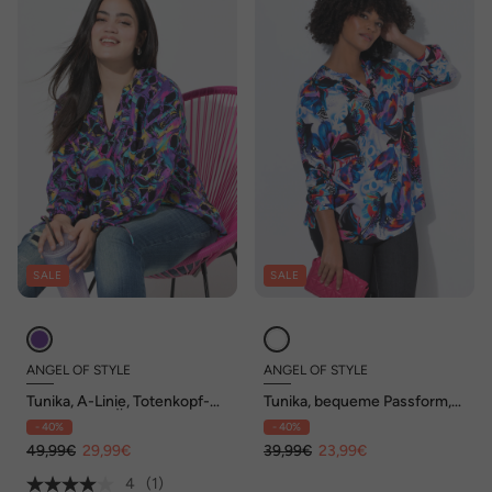
SALE
SALE
ANGEL OF STYLE
ANGEL OF STYLE
Tunika, A-Linie, Totenkopf-
Tunika, bequeme Passform,
Muster, 3/4-Ärmel
Blumenmuster
- 40%
- 40%
49,99€
29,99€
39,99€
23,99€
4
(1)