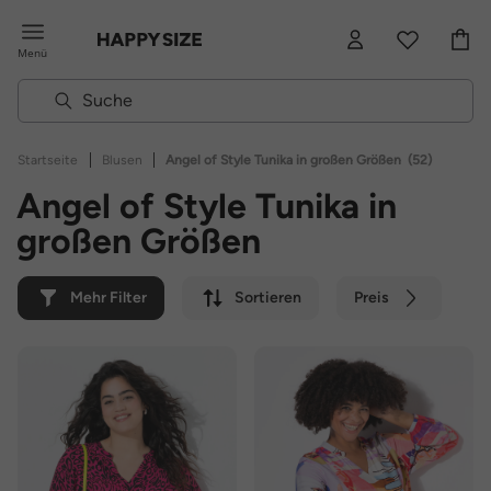
Menü
|
|
Startseite
Blusen
Angel of Style Tunika in großen Größen
(52)
Angel of Style Tunika in
großen Größen
Mehr Filter
Sortieren
Preis
Farbe
Marke
Nachhaltig