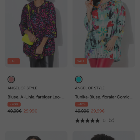
SALE
SALE
ANGEL OF STYLE
ANGEL OF STYLE
Bluse, A-Linie, farbiger Leo-
Tunika-Bluse, floraler Comic-
Print, Volants
Druck, 3/4-Ärmel
- 40%
- 40%
49,99€
29,99€
49,99€
29,99€
5
(2)