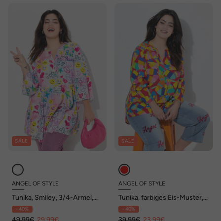
SALE
SALE
ANGEL OF STYLE
ANGEL OF STYLE
Tunika, Smiley, 3/4-Ärmel,
Tunika, farbiges Eis-Muster,
Volants
Langarm
- 40%
- 40%
49,99€
29,99€
39,99€
23,99€