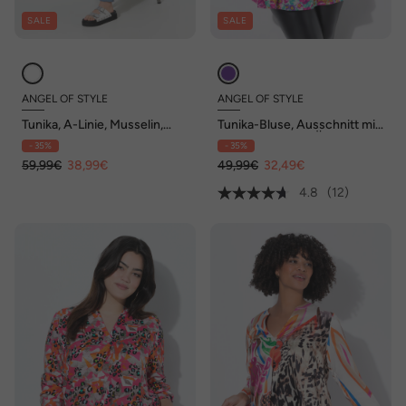
SALE
SALE
ANGEL OF STYLE
ANGEL OF STYLE
Tunika, A-Linie, Musselin,
Tunika-Bluse, Ausschnitt mit
Streifen, Volants
Knopfleiste, 3/4-Ärmel,
- 35%
- 35%
Volants
59,99€
38,99€
49,99€
32,49€
4.8
(12)