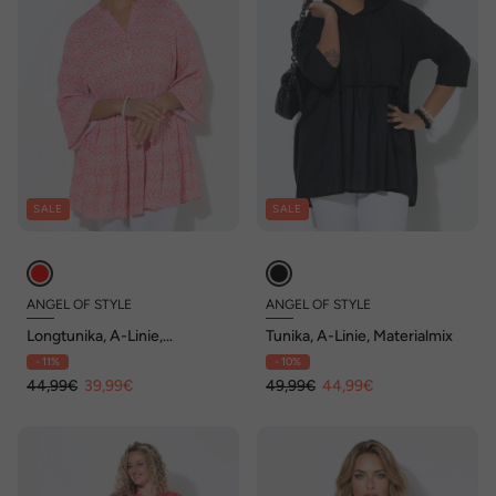
SALE
SALE
ANGEL OF STYLE
ANGEL OF STYLE
Longtunika, A-Linie,
Tunika, A-Linie, Materialmix
Ornament-Muster, 3/4-
- 11%
- 10%
Ärmel, Volants
44,99€
39,99€
49,99€
44,99€