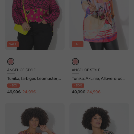
SALE
SALE
ANGEL OF STYLE
ANGEL OF STYLE
Tunika, farbiges Leomuster,
Tunika, A-Linie, Alloverdruck,
Saumstreifen
Langarm
- 50%
- 50%
49,99€
24,99€
49,99€
24,99€