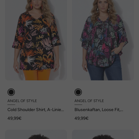
ANGEL OF STYLE
ANGEL OF STYLE
Cold Shoulder Shirt, A-Linie,
Blusenkaftan, Loose Fit,
Muster, Schulter CutOut
Allovermuster, Halbarm,
49,99€
49,99€
Angel of Style x MIAMODA