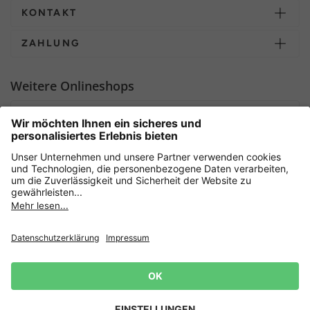
KONTAKT
ZAHLUNG
Weitere Onlineshops
Deutschland
Sicher einkaufen mit
Newsletter
Datenschutz
AGB
Widerrufsrecht
Lieferbedingungen
Jetzt
anmelden
und 15%
Impressum
Rabatt sichern! 👈