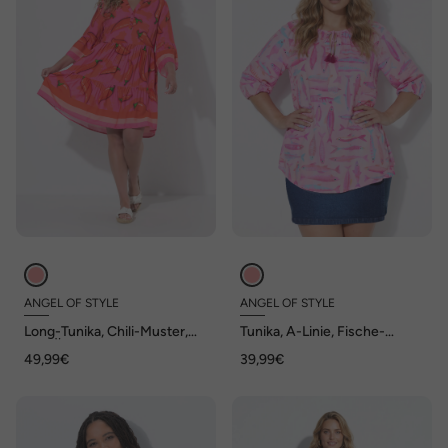
ANGEL OF STYLE
ANGEL OF STYLE
Long-Tunika, Chili-Muster,
Tunika, A-Linie, Fische-
3/4-Ärmel, Volants, Angel of
Muster, 3/4-Raglanärmel,
49,99€
39,99€
Style x MIAMODA
Angel of Style x MIAMODA