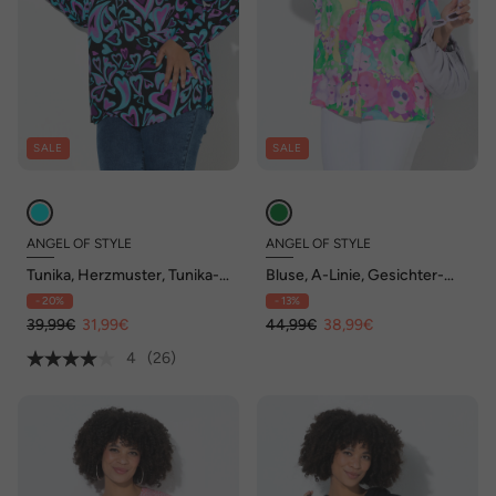
SALE
SALE
ANGEL OF STYLE
ANGEL OF STYLE
Tunika, Herzmuster, Tunika-
Bluse, A-Linie, Gesichter-
Ausschnitt, Langarm
Muster
- 20%
- 13%
39,99€
31,99€
44,99€
38,99€
4
(26)