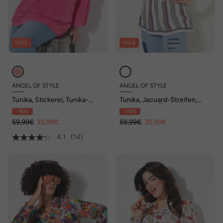
SALE
SALE
ANGEL OF STYLE
ANGEL OF STYLE
Tunika, Stickerei, Tunika-
Tunika, Jacuard-Streifen,
Ausschnitt, 3/4-Volantärmel
Biesen, 3/4-Ärmel
- 40%
- 40%
59,99€
35,99€
59,99€
35,99€
4.1
(14)