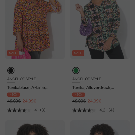
SALE
SALE
ANGEL OF STYLE
ANGEL OF STYLE
Tunikabluse, A-Linie,
Tunika, Alloverdruck,
Camouflage-Print, Volants
Langarm
- 50%
- 50%
49,99€
24,99€
49,99€
24,99€
4
(3)
4.2
(4)