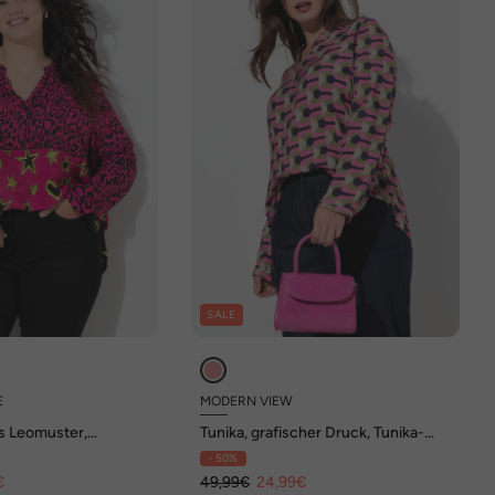
SALE
E
MODERN VIEW
es Leomuster,
Tunika, grafischer Druck, Tunika-
Ausschnitt, Langarm
- 50%
€
49,99€
24,99€