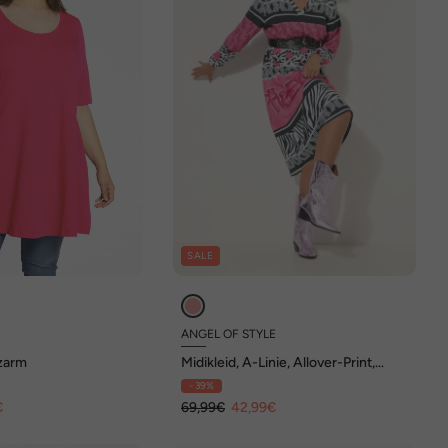
SALE
ANGEL OF STYLE
rzarm
Midikleid, A-Linie, Allover-Print,
elastische Taille
- 39%
€
69,99€
42,99€