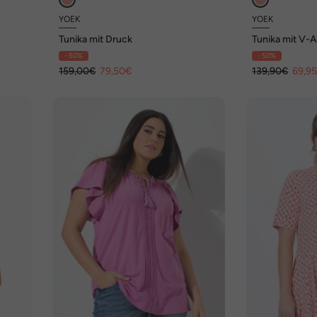
YOEK
YOEK
Tunika mit Druck
Tunika mit V-
- 50%
- 50%
159,00€
79,50€
139,90€
69,9