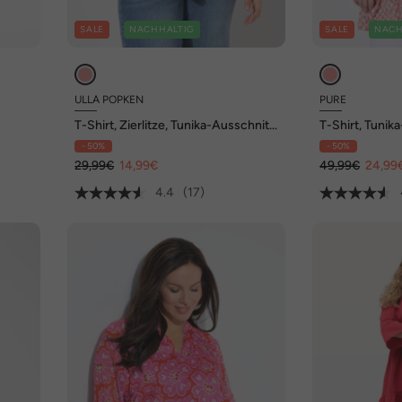
SALE
NACHHALTIG
SALE
NACH
ULLA POPKEN
PURE
T-Shirt, Zierlitze, Tunika-Ausschnitt,
T-Shirt, Tunik
Flügel-Halbarm
Halbarm, Biob
- 50%
- 50%
29,99€
14,99€
49,99€
24,99
4.4
(17)