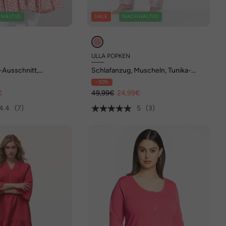
HALTIG
SALE
NACHHALTIG
ULLA POPKEN
a-Ausschnitt,
Schlafanzug, Muscheln, Tunika-
aumwolle
Ausschnitt, Halbarm
- 50%
€
49,99€
24,99€
4.4
(7)
5
(3)