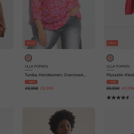
SALE
SALE
ULLA POPKEN
ULLA POPKEN
Tunika, Herzblumen, Oversized,
Musselin-Kleid
Tunika-Ausschnitt, Langarm
Ausschnitt, 3
- 42%
- 41%
49,99€
28,99€
69,99€
40,99