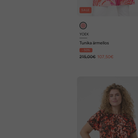
SALE
YOEK
Tunika ärmellos
- 50%
215,00€
107,50€