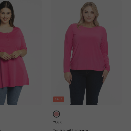
SALE
YOEK
m
Tunika mit Langarm