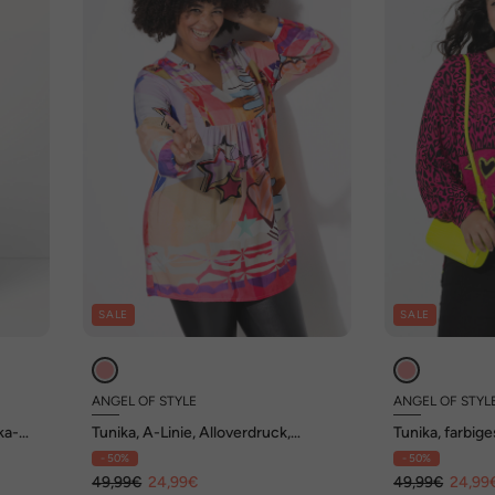
SALE
SALE
ANGEL OF STYLE
ANGEL OF STYL
ka-
Tunika, A-Linie, Alloverdruck,
Tunika, farbig
Langarm
Saumstreifen
- 50%
- 50%
49,99€
24,99€
49,99€
24,99