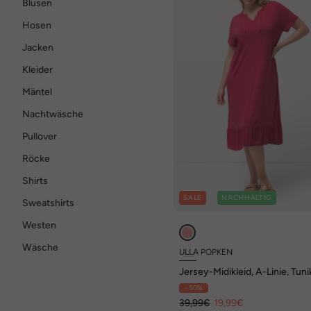
Blusen
Hosen
Jacken
Kleider
Mäntel
Nachtwäsche
Pullover
Röcke
Shirts
SALE
NACHHALTIG
Sweatshirts
Westen
Wäsche
ULLA POPKEN
Jersey-Midikleid, A-Linie, Tuni
Ausschnitt, Halbarm
- 50%
39,99€
19,99€