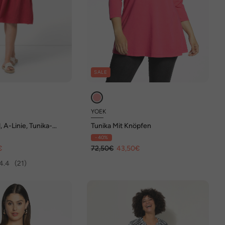
SALE
YOEK
, A-Linie, Tunika-
Tunika Mit Knöpfen
/4-Arm
- 40%
€
72,50€
43,50€
4.4
(21)