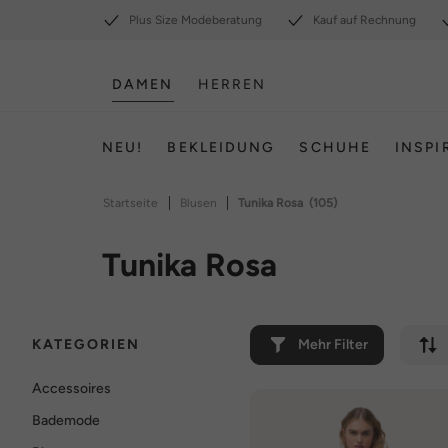
Plus Size Modeberatung
Kauf auf Rechnung
DAMEN
HERREN
NEU!
BEKLEIDUNG
SCHUHE
INSPI
|
|
Startseite
Blusen
Tunika Rosa
(105)
Tunika Rosa
KATEGORIEN
Mehr Filter
Accessoires
Bademode