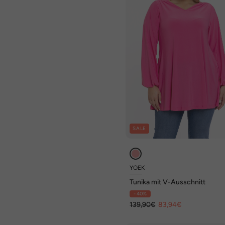
SALE
YOEK
Tunika mit V-Ausschnitt
- 40%
139,90€
83,94€