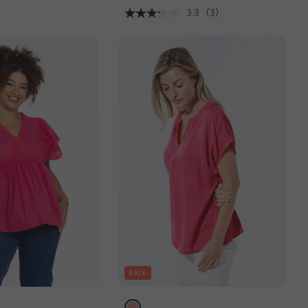
3.3
(3)
SALE