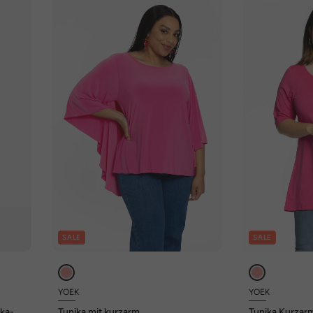
SALE
SALE
YOEK
YOEK
ika-
Tunika mit kurzarm
Tunika Kurzar