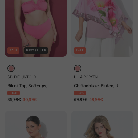
SALE
BESTSELLER
SALE
STUDIO UNTOLD
ULLA POPKEN
Bikini-Top, Softcups,
Chiffonbluse, Blüten, U-
Neckholder
Boot-Ausschnitt, 3/4-Arm
- 14%
- 14%
35,99€
30,99€
69,99€
59,99€