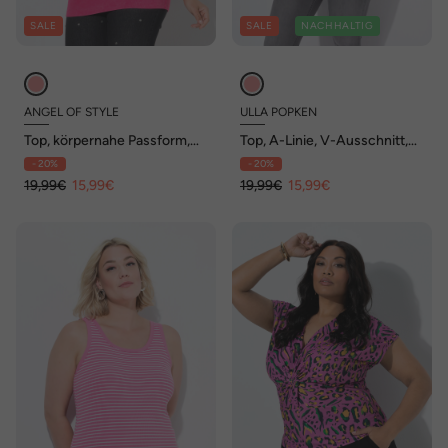
SALE
SALE
NACHHALTIG
ANGEL OF STYLE
ULLA POPKEN
Top, körpernahe Passform,
Top, A-Linie, V-Ausschnitt,
Fransenkanten
ärmellos
- 20%
- 20%
19,99€
15,99€
19,99€
15,99€