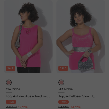
SALE
SALE
MIA MODA
MIA MODA
Top, A-Linie, Ausschnitt mit
Top, ärmelloser Slim Fit,
Schlitz und Band
Ziernieten, Spitze
- 40%
- 40%
29,99€
17,99€
24,99€
14,99€