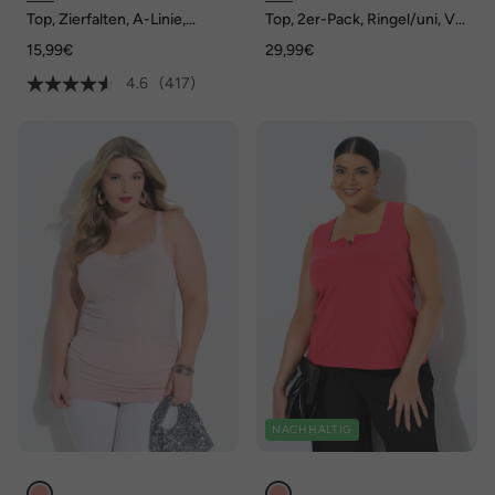
Top, Zierfalten, A-Linie,
Top, 2er-Pack, Ringel/uni, V-
Rundhals, ärmellos, Modal
Ausschnitt, ärmellos
15,99€
29,99€
4.6
(417)
NACHHALTIG