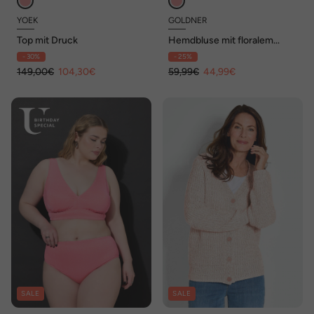
YOEK
GOLDNER
Top mit Druck
Hemdbluse mit floralem
Muster
- 30%
- 25%
149,00€
104,30€
59,99€
44,99€
SALE
SALE