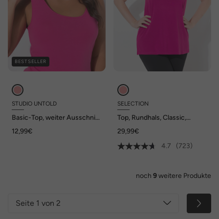
BESTSELLER
STUDIO UNTOLD
SELECTION
Basic-Top, weiter Ausschnitt,
Top, Rundhals, Classic,
Stretchjersey
Stretch, breite Träger,
12,99€
29,99€
ärmellos
4.7
(723)
noch
9
weitere Produkte
Seite 1 von 2