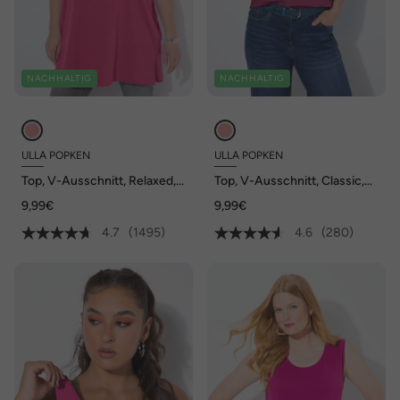
NACHHALTIG
NACHHALTIG
ULLA POPKEN
ULLA POPKEN
Top, V-Ausschnitt, Relaxed,
Top, V-Ausschnitt, Classic,
ärmellos, Baumwolle
ärmellos
9,99€
9,99€
4.7
(1495)
4.6
(280)