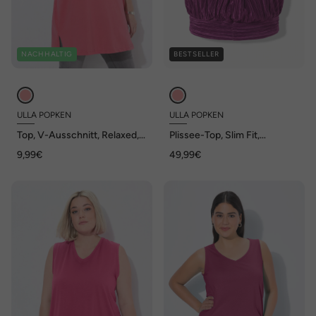
NACHHALTIG
BESTSELLER
ULLA POPKEN
ULLA POPKEN
Top, V-Ausschnitt, Relaxed,
Plissee-Top, Slim Fit,
ärmellos, Baumwolle
drapierter Neckholder-
9,99€
49,99€
Ausschnitt