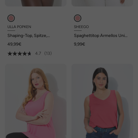
ULLA POPKEN
SHEEGO
Shaping-Top, Spitze,
Spaghettitop Ärmellos Uni
bügellos, Träger verstellbar
Ohne Kragen
49,99€
9,99€
4.7
(13)