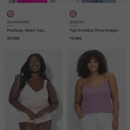
SUGARSHAPE
SHEEGO
Multiway-Bikini-Top
Top Ärmellos Ohne Kragen
MONACO Multiway-
69,99€
19,99€
Bikini,Trägerloser
Bikini,Neckholder-Bikini