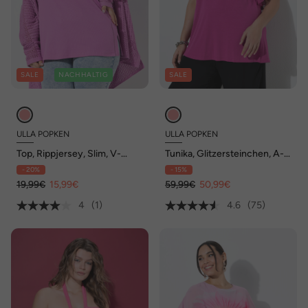
SALE
NACHHALTIG
SALE
ULLA POPKEN
ULLA POPKEN
Top, Rippjersey, Slim, V-
Tunika, Glitzersteinchen, A-
Ausschnitt, ärmellos
Linie, V-Ausschnitt, 3/4-Arm
- 20%
- 15%
19,99€
15,99€
59,99€
50,99€
4
(1)
4.6
(75)