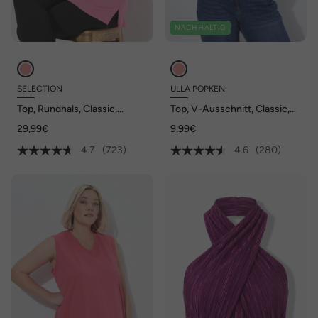
NACHHALTIG
SELECTION
ULLA POPKEN
Top, Rundhals, Classic,
Top, V-Ausschnitt, Classic,
Stretch, breite Träger,
ärmellos
29,99€
9,99€
ärmellos
4.7
(723)
4.6
(280)