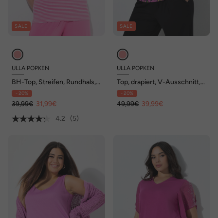
SALE
SALE
ULLA POPKEN
ULLA POPKEN
BH-Top, Streifen, Rundhals,
Top, drapiert, V-Ausschnitt,
ärmellos, eingearbeiteter BH
ärmellos
- 20%
- 20%
39,99€
31,99€
49,99€
39,99€
4.2
(5)