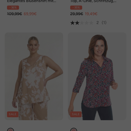
Elegantes Blusenshirt mit
Top, A-Linie, Schriftzug,
Glanzeffekt
Glitzer-Sternchen
- 36%
- 35%
109,99€
69,99€
29,99€
19,49€
2
(1)
SALE
SALE