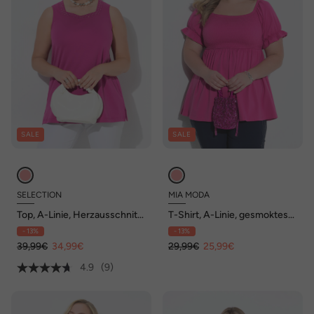
SALE
SALE
SELECTION
MIA MODA
Top, A-Linie, Herzausschnitt,
T-Shirt, A-Linie, gesmoktes
ärmellos, Pima Cotton
Top, Halbarm
- 13%
- 13%
39,99€
34,99€
29,99€
25,99€
4.9
(9)