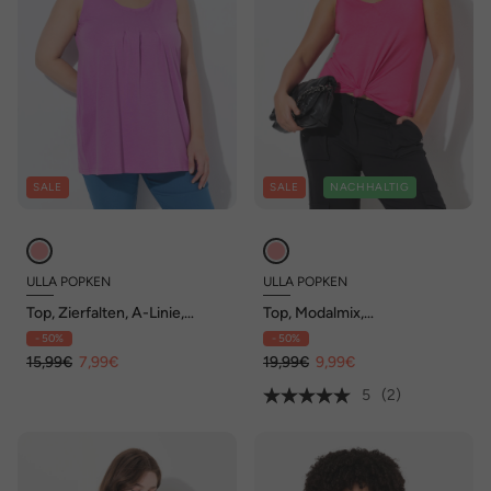
SALE
SALE
NACHHALTIG
ULLA POPKEN
ULLA POPKEN
Top, Zierfalten, A-Linie,
Top, Modalmix,
Rundhals, ärmellos, Modal
Herzausschnitt, ärmellos
- 50%
- 50%
15,99€
7,99€
19,99€
9,99€
5
(2)