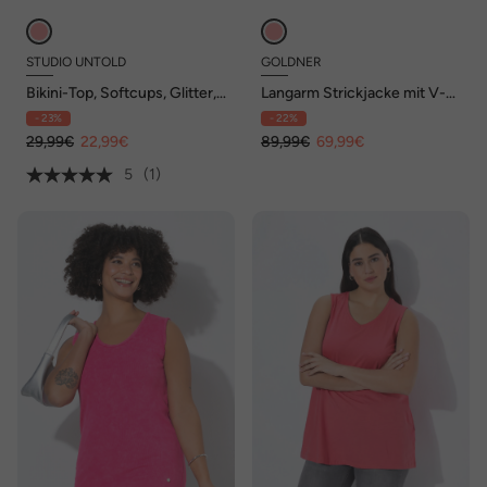
STUDIO UNTOLD
GOLDNER
Bikini-Top, Softcups, Glitter,
Langarm Strickjacke mit V-
Shaping
Ausschnitt
- 23%
- 22%
29,99€
22,99€
89,99€
69,99€
5
(1)