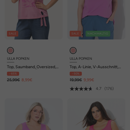
SALE
SALE
NACHHALTIG
ULLA POPKEN
ULLA POPKEN
Top, Saumband, Oversized,
Top, A-Linie, V-Ausschnitt,
Rundhals, Cup-Ärmel
ärmellos
- 65%
- 50%
25,99€
8,99€
19,99€
9,99€
4.7
(176)