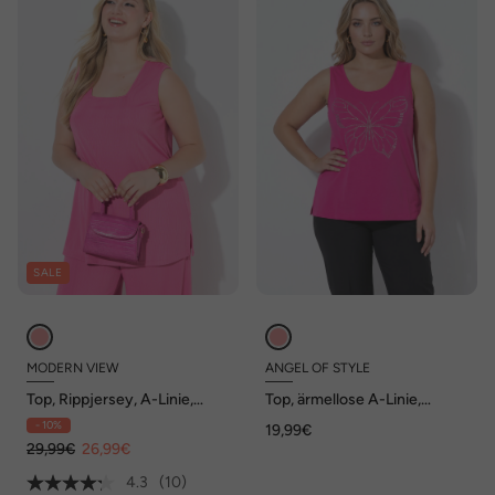
SALE
MODERN VIEW
ANGEL OF STYLE
Top, Rippjersey, A-Linie,
Top, ärmellose A-Linie,
Caree-Ausschnitt, ärmellos
Glitzer-Schmetterling, Angel
- 10%
19,99€
of Style x MIAMODA
29,99€
26,99€
4.3
(10)