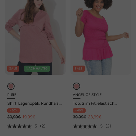
SALE
NACHHALTIG
SALE
PURE
ANGEL OF STYLE
Shirt, Lagenoptik, Rundhals,
Top, Slim Fit, elastisch
Langarm, Biobaumwolle
gesmokt, Halbarm, Volant
- 50%
- 40%
39,99€
19,99€
39,99€
23,99€
5
(2)
5
(2)