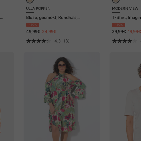
ULLA POPKEN
MODERN VIEW
,
Bluse, gesmokt, Rundhals,
T-Shirt, Imagin
ausgestellter Langarm
Halbarm
- 50%
- 50%
49,99€
24,99€
39,99€
19,99
4.3
(3)