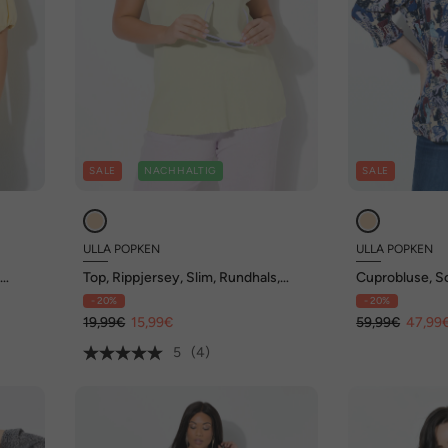
SALE
NACHHALTIG
SALE
ULLA POPKEN
ULLA POPKEN
,
Top, Rippjersey, Slim, Rundhals,
Cuprobluse, S
ärmellos
Rundhals, 3/4
- 20%
- 20%
19,99€
15,99€
59,99€
47,99
5
(4)