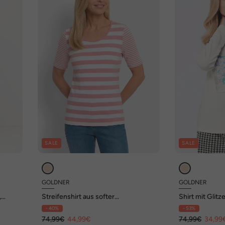
SALE
SALE
GOLDNER
GOLDNER
,
Streifenshirt aus softer
Shirt mit Glitz
Baumwollmischung
- 40%
- 53%
74,99€
44,99€
74,99€
34,99