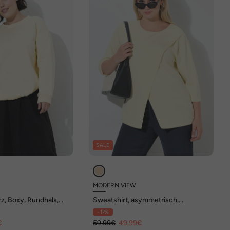
SALE
MODERN VIEW
rz, Boxy, Rundhals,
Sweatshirt, asymmetrisch,
Rundhals, 3/4-Arm, Modalmix
- 17%
€
59,99€
49,99€