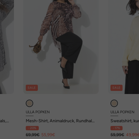
SALE
SALE
ULLA POPKEN
ULLA POPKEN
als,
Mesh-Shirt, Animaldruck, Rundhals,
Sweatshirt, ku
drapierter Langarm
Langarm
- 20%
- 17%
69,99€
55,99€
59,99€
49,99