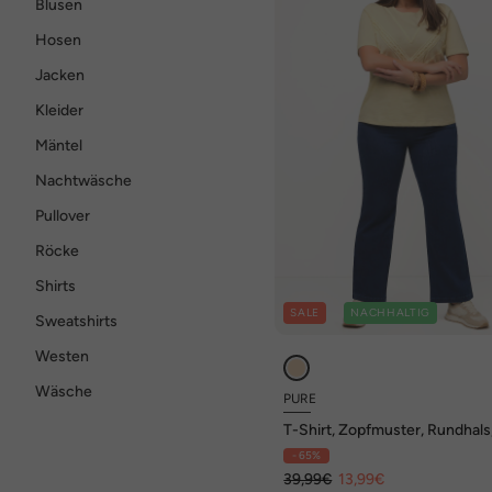
Blusen
Hosen
Jacken
Kleider
Mäntel
Nachtwäsche
Pullover
Röcke
Shirts
SALE
NACHHALTIG
Sweatshirts
Westen
Wäsche
PURE
T-Shirt, Zopfmuster, Rundhals
Halbarm, Biobaumwolle
- 65%
39,99€
13,99€