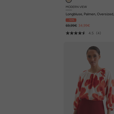
MODERN VIEW
Longbluse, Palmen, Oversized
Rundhals, ärmellos
- 50%
69,99€
34,99€
4.5
(4)