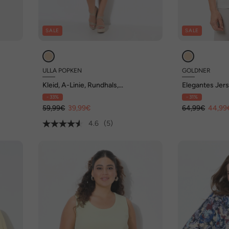
SALE
SALE
ULLA POPKEN
GOLDNER
Kleid, A-Linie, Rundhals,
Elegantes Jers
schulterfrei, 3/4-Arm
- 33%
- 31%
59,99€
39,99€
64,99€
44,99
4.6
(5)