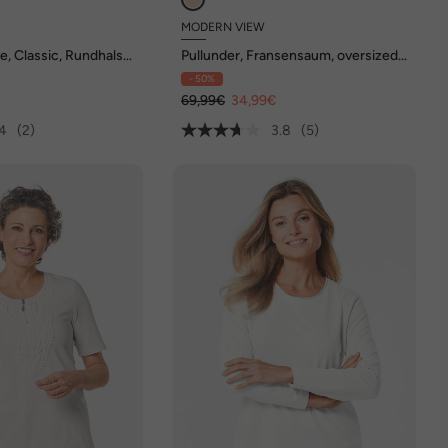
MODERN VIEW
e, Classic, Rundhals,
Pullunder, Fransensaum, oversized,
Rundhals, ärmellos
- 50%
€
69,99€
34,99€
4
(2)
3.8
(5)