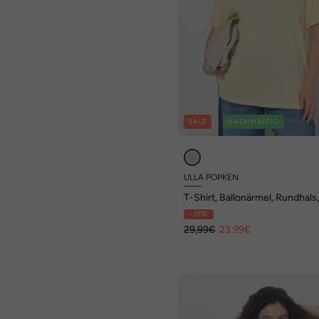
SALE
NACHHALTIG
ULLA POPKEN
T-Shirt, Ballonärmel, Rundhals
Halbarm, Modalmix
- 20%
29,99€
23,99€