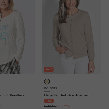
SALE
GOLDNER
erprint, Rundhals
Eleganter Herbstcardigan mit
Rundhals
- 33%
€
164,99€
109,99€