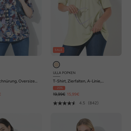
SALE
ULLA POPKEN
chnürung, Oversized,
T-Shirt, Zierfalten, A-Linie,
-Arm
Rundhals, Halbarm, Modal
- 20%
€
19,99€
15,99€
4.5
(842)