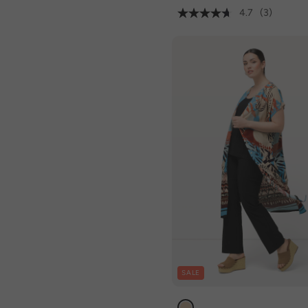
4.7
(3)
SALE