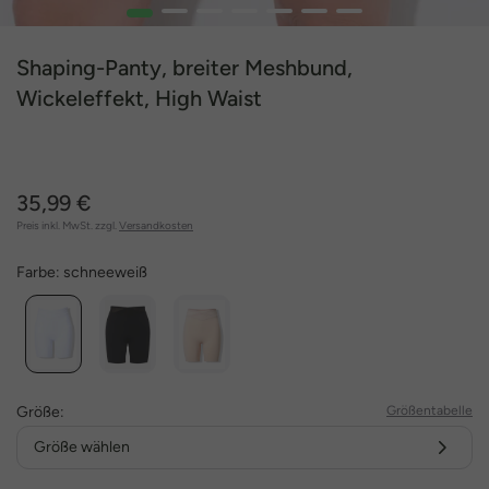
1
2
3
4
5
6
7
Shaping-Panty, breiter Meshbund,
Wickeleffekt, High Waist
35,99 €
Preis inkl. MwSt. zzgl.
Versandkosten
Farbe:
schneeweiß
Größe:
Größentabelle
Größe wählen