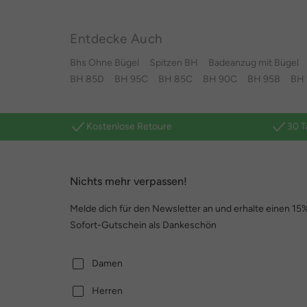
Entdecke Auch
Bhs Ohne Bügel
Spitzen BH
Badeanzug mit Bügel
BH 85D
BH 95C
BH 85C
BH 90C
BH 95B
BH 
Kostenlose Retoure
30 T
Nichts mehr verpassen!
Melde dich für den Newsletter an und erhalte einen 15
Sofort-Gutschein als Dankeschön
Damen
Herren