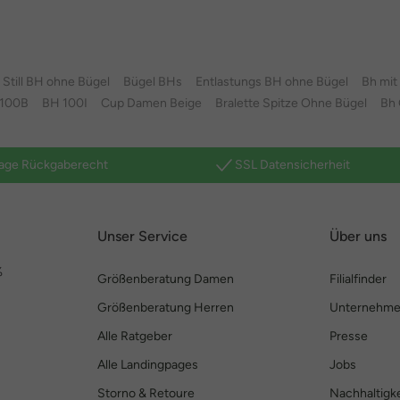
Still BH ohne Bügel
Bügel BHs
Entlastungs BH ohne Bügel
Bh mit
100B
BH 100I
Cup Damen Beige
Bralette Spitze Ohne Bügel
Bh 
age Rückgaberecht
SSL Datensicherheit
Unser Service
Über uns
%
Größenberatung Damen
Filialfinder
Größenberatung Herren
Unternehm
Alle Ratgeber
Presse
Alle Landingpages
Jobs
Storno & Retoure
Nachhaltigke