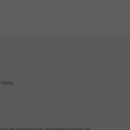
-Piping
ptisch. Mit Blumenmuster, gemoldeten Schalen und