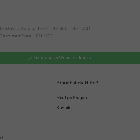
 Breitem Unterbrustband
BH 95D
BH 100D
Gepolstert Rosa
BH 120C
Lieferung an Wunschadresse
Brauchst du Hilfe?
Häufige Fragen
en
Kontakt
it