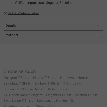
Größenangepasste Länge ca. 74-86 cm.
Rechtliche Bedenken melden
Details
Material
Entdecke Auch
Designer T Shirts
Marken T Shirts
Homewear Herren
Einfarbige T Shirts
Engbers T-Shirts
T-Shirt BHs
Schwarze 7 8 Hose Damen
Rote T Shirts
7 8 Hosen Damen Elegant
Elegantes T Shirt
Washed T Shirt
Extra Lange T Shirts
Schlafanzug Herren 4XL
Zweiteiler Langarm
Sheego T-Shirts