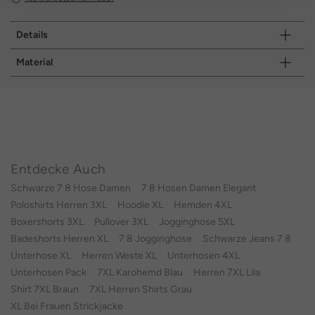
Details
Material
Entdecke Auch
Schwarze 7 8 Hose Damen
7 8 Hosen Damen Elegant
Poloshirts Herren 3XL
Hoodie XL
Hemden 4XL
Boxershorts 3XL
Pullover 3XL
Jogginghose 5XL
Badeshorts Herren XL
7 8 Jogginghose
Schwarze Jeans 7 8
Unterhose XL
Herren Weste XL
Unterhosen 4XL
Unterhosen Pack
7XL Karohemd Blau
Herren 7XL Lila
Shirt 7XL Braun
7XL Herren Shirts Grau
XL Bei Frauen Strickjacke