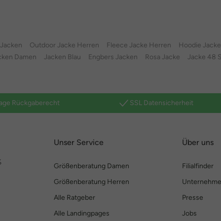
 Jacken
Outdoor Jacke Herren
Fleece Jacke Herren
Hoodie Jacke
cken Damen
Jacken Blau
Engbers Jacken
Rosa Jacke
Jacke 48 
age Rückgaberecht
SSL Datensicherheit
Unser Service
Über uns
%
Größenberatung Damen
Filialfinder
Größenberatung Herren
Unternehm
Alle Ratgeber
Presse
Alle Landingpages
Jobs