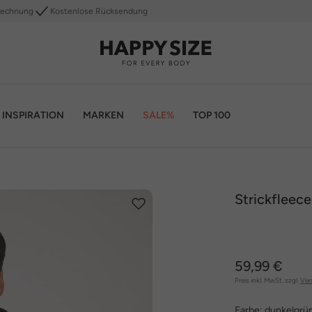
Rechnung
Kostenlose Rücksendung
INSPIRATION
MARKEN
SALE%
TOP 100
Strickfleec
59,99 €
Preis inkl. MwSt. zzgl.
Ver
Farbe:
dunkelgrü