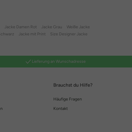
Jacke Damen Rot
Jacke Grau
Weiße Jacke
Schwarz
Jacke mit Print
Size Designer Jacke
Lieferung an Wunschadresse
Brauchst du Hilfe?
Häufige Fragen
en
Kontakt