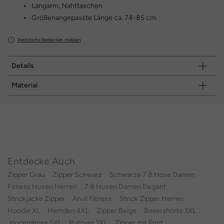
Langarm, Nahttaschen
Größenangepasste Länge ca. 74-85 cm.
Rechtliche Bedenken melden
Details
Material
Entdecke Auch
Zipper Grau
Zipper Schwarz
Schwarze 7 8 Hose Damen
Fitness Hosen Herren
7 8 Hosen Damen Elegant
Strickjacke Zipper
Anvil Fitness
Strick Zipper Herren
Hoodie XL
Hemden 4XL
Zipper Beige
Boxershorts 3XL
Jogginghose 5XL
Pullover 3XL
Zipper mit Print