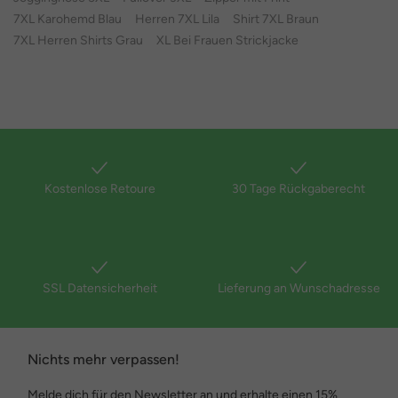
7XL Karohemd Blau
Herren 7XL Lila
Shirt 7XL Braun
7XL Herren Shirts Grau
XL Bei Frauen Strickjacke
Kostenlose Retoure
30 Tage Rückgaberecht
SSL Datensicherheit
Lieferung an Wunschadresse
Nichts mehr verpassen!
Melde dich für den Newsletter an und erhalte einen 15%