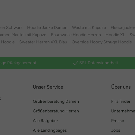
en Schwarz
Hoodie Jacke Damen
Weste mit Kapuze
Fleecejacke
amen Mantel mit Kapuze
Baumwolle Hoodie Herren
Hoodie XL
Sw
 Hoodie
Sweater Herren XXL Blau
Oversice Hoody Sthuge Hoodie
age Rückgaberecht
SSL Datensicherheit
Unser Service
Über uns
%
Größenberatung Damen
Filialfinder
Größenberatung Herren
Unternehm
Alle Ratgeber
Presse
Alle Landingpages
Jobs