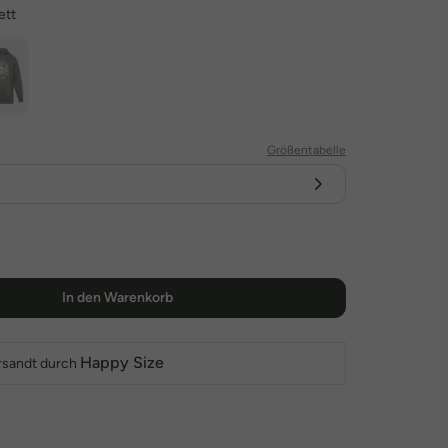
ett
Größentabelle
In den Warenkorb
Happy Size
rsandt durch