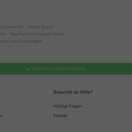
rickjacke Rot
Glitzer Blusen
amen
Baumwoll Strickjacke Herren
jacke Lang Schalkragen
Lieferung an Wunschadresse
Brauchst du Hilfe?
Häufige Fragen
en
Kontakt