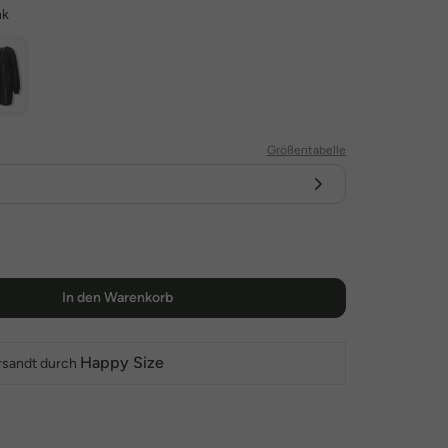
nk
Größentabelle
In den Warenkorb
Happy Size
rsandt durch