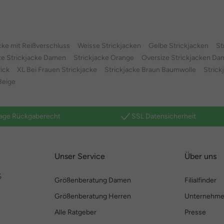
cke mit Reißverschluss
Weisse Strickjacken
Gelbe Strickjacken
St
te Strickjacke Damen
Strickjacke Orange
Oversize Strickjacken D
ick
XL Bei Frauen Strickjacke
Strickjacke Braun Baumwolle
Strick
Beige
age Rückgaberecht
SSL Datensicherheit
Unser Service
Über uns
%
Größenberatung Damen
Filialfinder
Größenberatung Herren
Unternehm
Alle Ratgeber
Presse