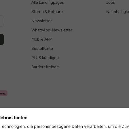
Alle Landingpages
Jobs
Storno & Retoure
Nachhaltigke
Newsletter
WhatsApp-Newsletter
Mobile APP
Bestellkarte
PLUS kündigen
Barrierefreiheit
Sicher einkaufen mit