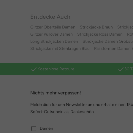
Entdecke Auch
Glitzer Oberteile Damen
Strickjacke Braun
Strickja
Glitzer Pullover Damen
Strickjacke Rosa Damen
Ro
Long Strickjacken Damen
Strickjacke Damen Grobstr
Strickjacke mit Stehkragen Blau
Passformen Damen 
Kostenlose Retoure
30 T
Nichts mehr verpassen!
Melde dich für den Newsletter an und erhalte einen 15
Sofort-Gutschein als Dankeschön
Damen