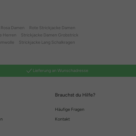
e Rosa Damen
Rote Strickjacke Damen
e Herren
Strickjacke Damen Grobstrick
umwolle
Strickjacke Lang Schalkragen
Lieferung an Wunschadresse
Brauchst du Hilfe?
Häufige Fragen
en
Kontakt