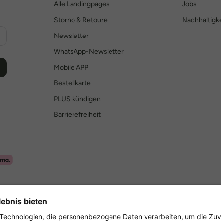
Alle Landingpages
Jobs
Storno & Retoure
Nachhaltigke
Newsletter
WhatsApp-Newsletter
Mobile APP
Bestellkarte
PLUS kündigen
Barrierefreiheit
Sicher einkaufen mit