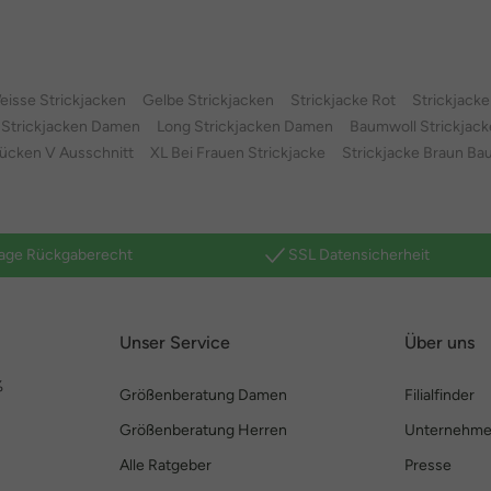
eisse Strickjacken
Gelbe Strickjacken
Strickjacke Rot
Strickjack
 Strickjacken Damen
Long Strickjacken Damen
Baumwoll Strickjack
ücken V Ausschnitt
XL Bei Frauen Strickjacke
Strickjacke Braun Ba
age Rückgaberecht
SSL Datensicherheit
Unser Service
Über uns
%
Größenberatung Damen
Filialfinder
Größenberatung Herren
Unternehm
Alle Ratgeber
Presse