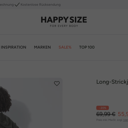
Rechnung
Kostenlose Rücksendung
INSPIRATION
MARKEN
SALE%
TOP 100
Long-Strick
- 20%
69,99 €
55,
Preis inkl. MwSt. zzgl.
Ver