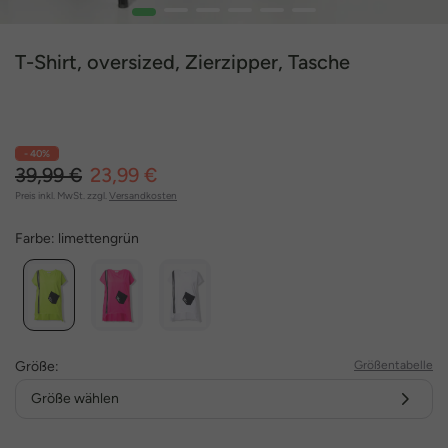
1
2
3
4
5
6
T-Shirt, oversized, Zierzipper, Tasche
- 40%
39,99 €
23,99 €
Preis inkl. MwSt. zzgl.
Versandkosten
Farbe:
limettengrün
Größe:
Größentabelle
Größe wählen