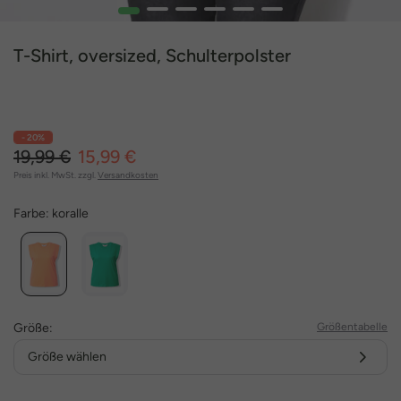
1
2
3
4
5
6
T-Shirt, oversized, Schulterpolster
- 20%
19,99 €
15,99 €
Preis inkl. MwSt. zzgl.
Versandkosten
Farbe:
koralle
Größe:
Größentabelle
Größe wählen