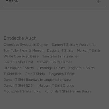
Material
Entdecke Auch
Oversized Sweatshirt Damen
Damen T Shirts V Ausschnitt
Tom Tailor T-shirts Herren
Designer T Shirts
Marken T Shirts
Weiße Oversized Bluse
Tom tailor t shirts damen
Herren T Shirts Rot
Marken T Shirts Damen
Ulla Popken T Shirts
Einfarbige T Shirts
Engbers T-Shirts
T-Shirt BHs
Rote T Shirts
Elegantes T Shirt
Damen T Shirt Baumwolle Langarm Schwarz
Damen T Shirt 52 54
Halbarm T Shirt Orange
Modische T Shirts Türkis
Rundhals T Shirt Herren Braun