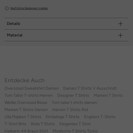
Rechtliche Bedenken melden
Details
Material
Entdecke Auch
Oversized Sweatshirt Damen
Damen T Shirts V Ausschnitt
Tom Tailor T-shirts Herren
Designer T Shirts
Marken T Shirts
Weiße Oversized Bluse
Tom tailor t shirts damen
Marken T Shirts Damen
Herren T Shirts Rot
Ulla Popken T Shirts
Einfarbige T Shirts
Engbers T-Shirts
T-Shirt BHs
Rote T Shirts
Elegantes T Shirt
Halbarm 44 Braun Shirt
Modische T Shirts Türkis