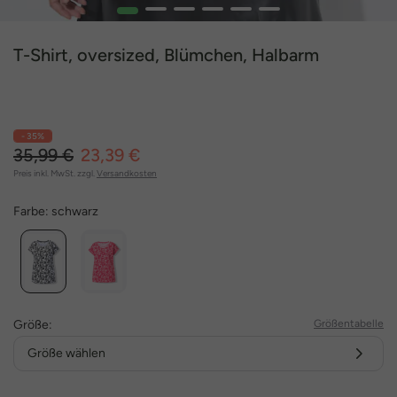
1
2
3
4
5
6
T-Shirt, oversized, Blümchen, Halbarm
- 35%
35,99 €
23,39 €
Preis inkl. MwSt. zzgl.
Versandkosten
Farbe:
schwarz
Größe:
Größentabelle
Größe wählen