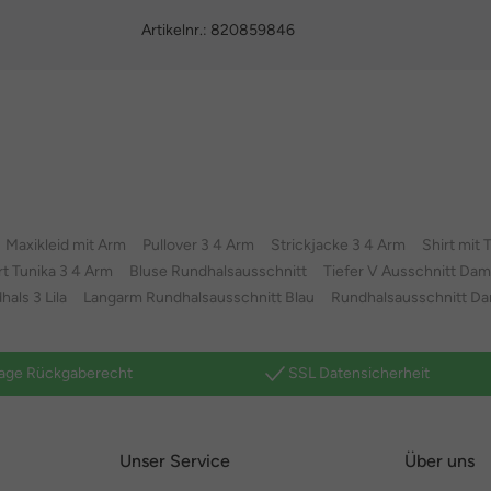
Artikelnr.:
820859846
Maxikleid mit Arm
Pullover 3 4 Arm
Strickjacke 3 4 Arm
Shirt mit 
rt Tunika 3 4 Arm
Bluse Rundhalsausschnitt
Tiefer V Ausschnitt Da
hals 3 Lila
Langarm Rundhalsausschnitt Blau
Rundhalsausschnitt D
age Rückgaberecht
SSL Datensicherheit
Unser Service
Über uns