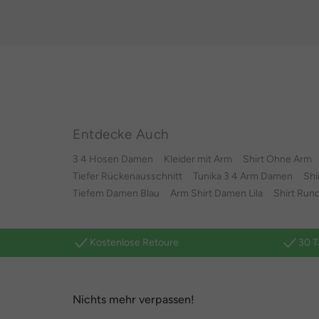
Entdecke Auch
3 4 Hosen Damen
Kleider mit Arm
Shirt Ohne Arm
Tiefer Rückenausschnitt
Tunika 3 4 Arm Damen
Shi
Tiefem Damen Blau
Arm Shirt Damen Lila
Shirt Rund
Kostenlose Retoure
30 T
Nichts mehr verpassen!