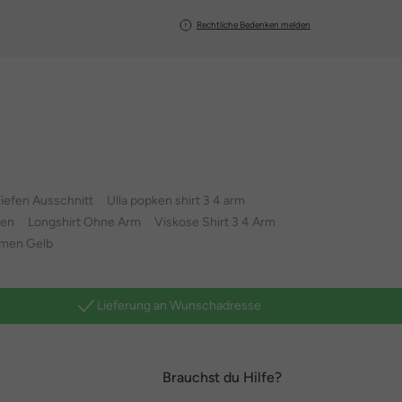
Rechtliche Bedenken melden
Tiefen Ausschnitt
Ulla popken shirt 3 4 arm
men
Longshirt Ohne Arm
Viskose Shirt 3 4 Arm
amen Gelb
Lieferung an Wunschadresse
Brauchst du Hilfe?