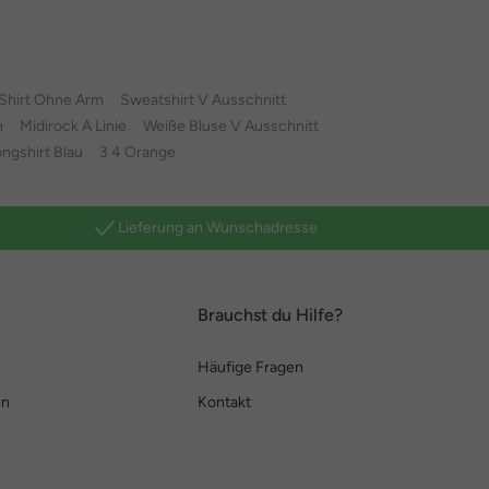
Shirt Ohne Arm
Sweatshirt V Ausschnitt
n
Midirock A Linie
Weiße Bluse V Ausschnitt
ngshirt Blau
3 4 Orange
Lieferung an Wunschadresse
Brauchst du Hilfe?
Häufige Fragen
en
Kontakt