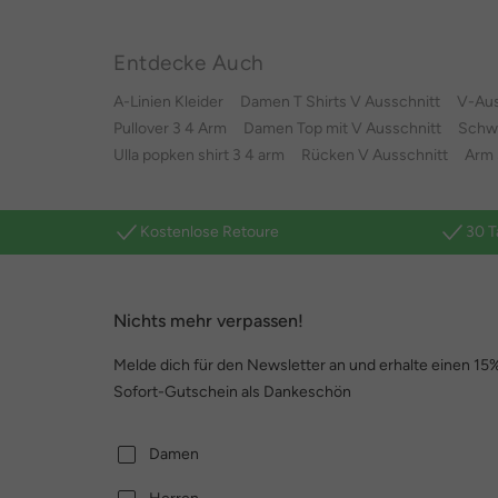
Entdecke Auch
A-Linien Kleider
Damen T Shirts V Ausschnitt
V-Aus
Pullover 3 4 Arm
Damen Top mit V Ausschnitt
Schwa
Ulla popken shirt 3 4 arm
Rücken V Ausschnitt
Arm 
Kostenlose Retoure
30 T
Nichts mehr verpassen!
Melde dich für den Newsletter an und erhalte einen 15
Sofort-Gutschein als Dankeschön
Damen