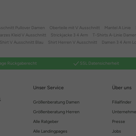
schnitt Pullover Damen
Oberteile mit V Ausschnitt
Mantel A Linie
rzes Kleid V Ausschnitt
Strickjacke 3 4 Arm
T-Shirts A-Linie Dame
Shirt V Ausschnitt Blau
Shirt Herren V Ausschnitt
Damen 3 4 Arm Lo
age Rückgaberecht
SSL Datensicherheit
Unser Service
Über uns
%
Größenberatung Damen
Filialfinder
Größenberatung Herren
Unternehm
Alle Ratgeber
Presse
Alle Landingpages
Jobs