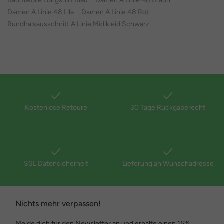
Baumwolle Longshirt Blau
Damen A Linie 48 Braun
Damen A Linie 48 Lila
Damen A Linie 48 Rot
Rundhalsausschnitt A Linie Midikleid Schwarz
Kostenlose Retoure
30 Tage Rückgaberecht
SSL Datensicherheit
Lieferung an Wunschadresse
Nichts mehr verpassen!
Melde dich für den Newsletter an und erhalte einen 15%