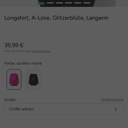
1
2
3
4
5
6
Longshirt, A-Linie, Glitzerblüte, Langarm
39,99 €
Preis inkl. MwSt. zzgl.
Versandkosten
Farbe:
dunkles malve
Größe:
Größentabelle
Größe wählen