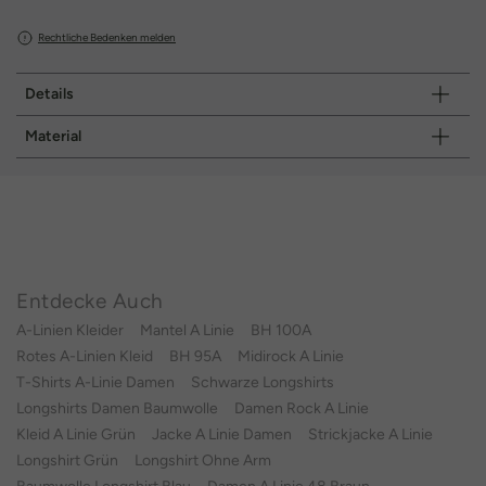
Rechtliche Bedenken melden
Details
Material
Entdecke Auch
A-Linien Kleider
Mantel A Linie
BH 100A
Rotes A-Linien Kleid
BH 95A
Midirock A Linie
T-Shirts A-Linie Damen
Schwarze Longshirts
Longshirts Damen Baumwolle
Damen Rock A Linie
Kleid A Linie Grün
Jacke A Linie Damen
Strickjacke A Linie
Longshirt Grün
Longshirt Ohne Arm