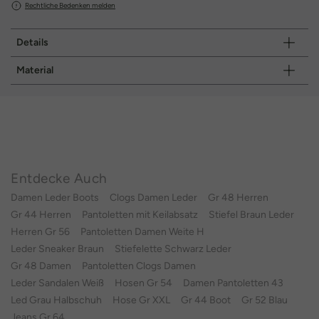
Rechtliche Bedenken melden
Details
Material
Entdecke Auch
Damen Leder Boots
Clogs Damen Leder
Gr 48 Herren
Gr 44 Herren
Pantoletten mit Keilabsatz
Stiefel Braun Leder
Herren Gr 56
Pantoletten Damen Weite H
Leder Sneaker Braun
Stiefelette Schwarz Leder
Gr 48 Damen
Pantoletten Clogs Damen
Leder Sandalen Weiß
Hosen Gr 54
Damen Pantoletten 43
Led Grau Halbschuh
Hose Gr XXL
Gr 44 Boot
Gr 52 Blau
Jeans Gr 64