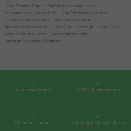
Leder Sneaker Braun
Stiefelette Schwarz Leder
Schwarze Hose Weites Bein
Jana Stiefeletten Weite H
Caprice Schuhe Weite H
Jana Sandalen Weite H
Skechers Damen Weite H
Led Grau Halbschuh
Hose Gr XXL
Weite H Weiches Leder
Weiss Damen Leder
Sandalen Aus Leder 37 Damen
Kostenlose Retoure
30 Tage Rückgaberecht
SSL Datensicherheit
Lieferung an Wunschadresse