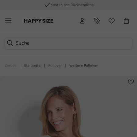
ndung
+40 Plus Size Marken
Zurück
|
Startseite
|
Pullover
|
weitere Pullover