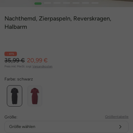
1
2
3
4
5
6
7
Nachthemd, Zierpaspeln, Reverskragen,
Halbarm
- 41%
35,99 €
20,99 €
Preis inkl. MwSt. zzgl.
Versandkosten
Farbe:
schwarz
Größe:
Größentabelle
Größe wählen