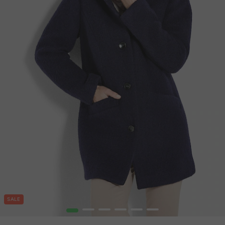
SALE
1
2
3
4
5
6