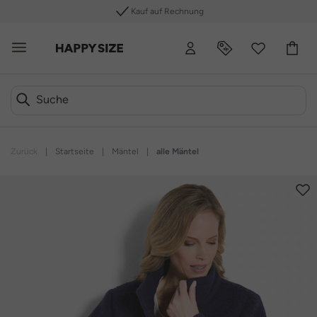
hnung
Kostenlose Rücksend
Zurück
|
Startseite
|
Mäntel
|
alle Mäntel