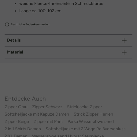
weiche Fleece-Innenseite in Schmuckfarbe
Länge ca. 100-102 cm.
Rechtliche Bedenken melden
Details
Material
Entdecke Auch
Zipper Grau
Zipper Schwarz
Strickjacke Zipper
Softshelljacke mit Kapuze Damen
Strick Zipper Herren
Zipper Beige
Zipper mit Print
Parka Wasserabweisend
2 in 1 Shirts Damen
Softshelljacke mit 2 Wege Reißverschluss
2 XL Damen
Wasserabweisend Hyprar Steppjacke