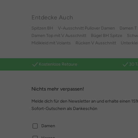
Entdecke Auch
Spitzen BH
V-Ausschnitt Pullover Damen
Damen T S
Damen Top mit V Ausschnitt
Bügel BH Spitze
Schwa
Midikleid mit Volants
Rücken V Ausschnitt
Unterkle
Kostenlose Retoure
30 T
Nichts mehr verpassen!
Melde dich für den Newsletter an und erhalte einen 15
Sofort-Gutschein als Dankeschön
Damen