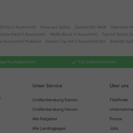
hirts V Ausschnitt
Hose aus Spitze
Spitzen BH Weiß
Oberteile m
rzes Kleid V Ausschnitt
Weiße Bluse V Ausschnitt
Top mit Spitze 
id Ausschnitt Midikleid
Damen Top mit V Ausschnitt Rot
Bralette Sp
age Rückgaberecht
SSL Datensicherheit
Unser Service
Über uns
%
Größenberatung Damen
Filialfinder
Größenberatung Herren
Unternehm
Alle Ratgeber
Presse
Alle Landingpages
Jobs