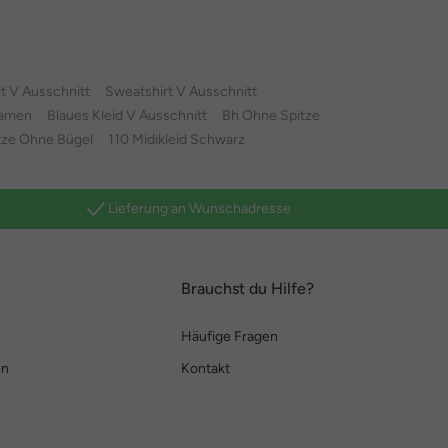
it V Ausschnitt
Sweatshirt V Ausschnitt
Damen
Blaues Kleid V Ausschnitt
Bh Ohne Spitze
itze Ohne Bügel
110 Midikleid Schwarz
Lieferung an Wunschadresse
Brauchst du Hilfe?
Häufige Fragen
en
Kontakt