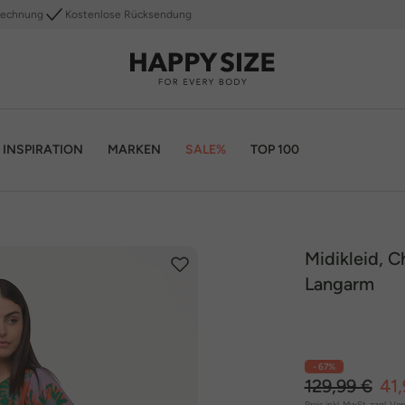
Rechnung
Kostenlose Rücksendung
INSPIRATION
MARKEN
SALE%
TOP 100
Midikleid, C
Langarm
- 67%
129,99 €
41,
Preis inkl. MwSt. zzgl.
Ver