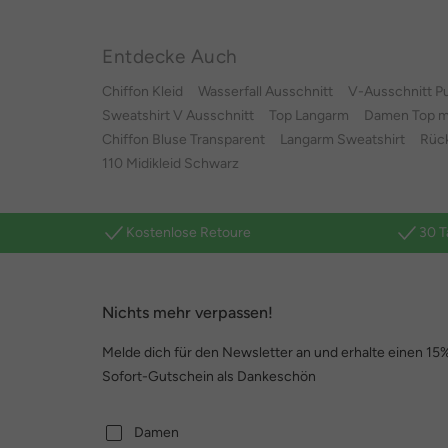
Entdecke Auch
Chiffon Kleid
Wasserfall Ausschnitt
V-Ausschnitt P
Sweatshirt V Ausschnitt
Top Langarm
Damen Top mi
Chiffon Bluse Transparent
Langarm Sweatshirt
Rück
110 Midikleid Schwarz
Kostenlose Retoure
30 T
Nichts mehr verpassen!
Melde dich für den Newsletter an und erhalte einen 15
Sofort-Gutschein als Dankeschön
Damen