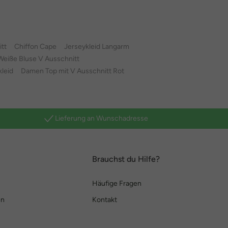
itt
Chiffon Cape
Jerseykleid Langarm
Weiße Bluse V Ausschnitt
kleid
Damen Top mit V Ausschnitt Rot
Lieferung an Wunschadresse
Brauchst du Hilfe?
Häufige Fragen
en
Kontakt