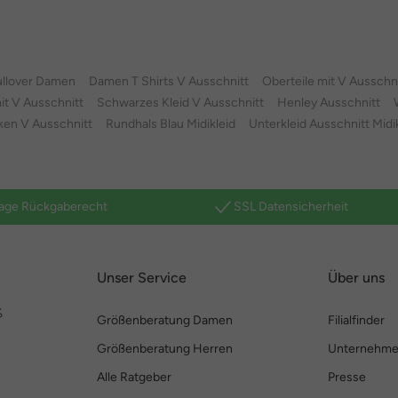
ullover Damen
Damen T Shirts V Ausschnitt
Oberteile mit V Ausschn
t V Ausschnitt
Schwarzes Kleid V Ausschnitt
Henley Ausschnitt
en V Ausschnitt
Rundhals Blau Midikleid
Unterkleid Ausschnitt Midi
age Rückgaberecht
SSL Datensicherheit
Unser Service
Über uns
%
Größenberatung Damen
Filialfinder
Größenberatung Herren
Unternehm
Alle Ratgeber
Presse