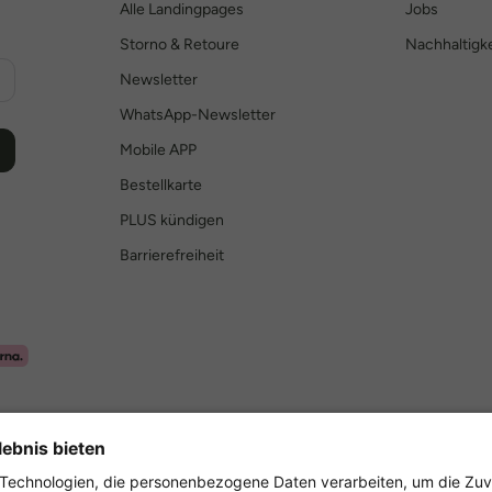
Alle Landingpages
Jobs
Storno & Retoure
Nachhaltigke
Newsletter
WhatsApp-Newsletter
Mobile APP
Bestellkarte
PLUS kündigen
Barrierefreiheit
Sicher einkaufen mit