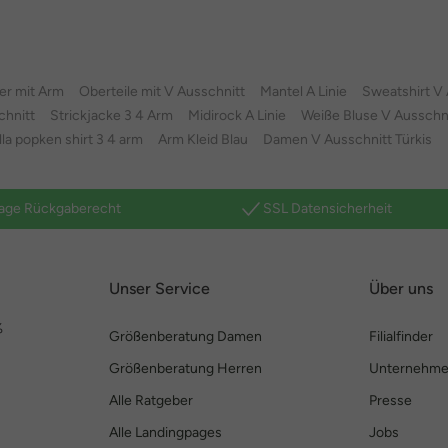
er mit Arm
Oberteile mit V Ausschnitt
Mantel A Linie
Sweatshirt V 
chnitt
Strickjacke 3 4 Arm
Midirock A Linie
Weiße Bluse V Ausschn
lla popken shirt 3 4 arm
Arm Kleid Blau
Damen V Ausschnitt Türkis
age Rückgaberecht
SSL Datensicherheit
Unser Service
Über uns
%
Größenberatung Damen
Filialfinder
Größenberatung Herren
Unternehm
Alle Ratgeber
Presse
Alle Landingpages
Jobs