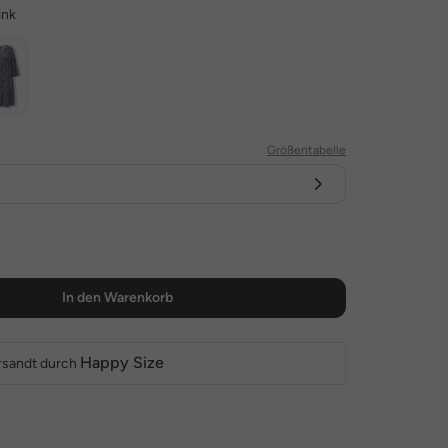
ink
Größentabelle
In den Warenkorb
Happy Size
rsandt durch