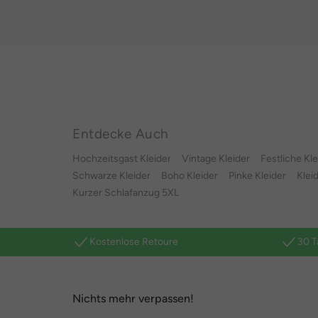
Entdecke Auch
Hochzeitsgast Kleider
Vintage Kleider
Festliche Kle
Schwarze Kleider
Boho Kleider
Pinke Kleider
Klei
Kurzer Schlafanzug 5XL
Kostenlose Retoure
30 T
Nichts mehr verpassen!