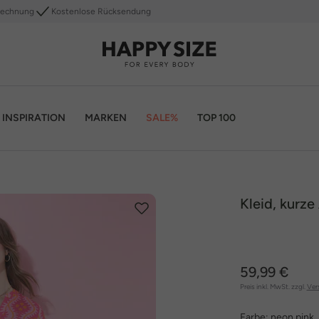
Rechnung
Kostenlose Rücksendung
INSPIRATION
MARKEN
SALE%
TOP 100
Kleid, kurze 
59,99 €
Preis inkl. MwSt. zzgl.
Ver
Farbe:
neon pink