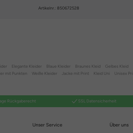
Artikelnr.:
850672528
ider
Elegante Kleider
Blaue Kleider
Braunes Kleid
Gelbes Kleid
der mit Punkten
Weiße Kleider
Jacke mit Print
Kleid Uni
Unisex Pri
age Rückgaberecht
SSL Datensicherheit
Unser Service
Über uns