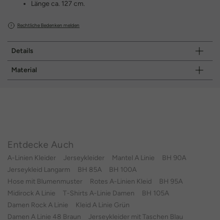
Länge ca. 127 cm.
Rechtliche Bedenken melden
Details
Material
Entdecke Auch
A-Linien Kleider
Jerseykleider
Mantel A Linie
BH 90A
Jerseykleid Langarm
BH 85A
BH 100A
Hose mit Blumenmuster
Rotes A-Linien Kleid
BH 95A
Midirock A Linie
T-Shirts A-Linie Damen
BH 105A
Damen Rock A Linie
Kleid A Linie Grün
Damen A Linie 48 Braun
Jerseykleider mit Taschen Blau