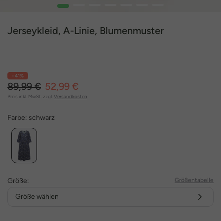
1
2
3
4
5
6
7
Jerseykleid, A-Linie, Blumenmuster
- 41%
89,99 €
52,99 €
Preis inkl. MwSt. zzgl.
Versandkosten
Farbe:
schwarz
Größe:
Größentabelle
Größe wählen