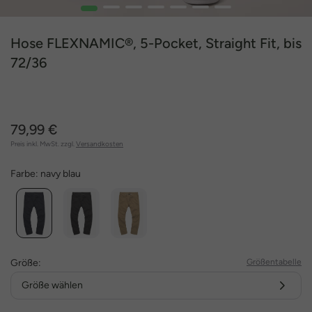
1
2
3
4
5
6
7
Hose FLEXNAMIC®, 5-Pocket, Straight Fit, bis
72/36
79,99 €
Preis inkl. MwSt. zzgl.
Versandkosten
Farbe:
navy blau
Größe:
Größentabelle
Größe wählen