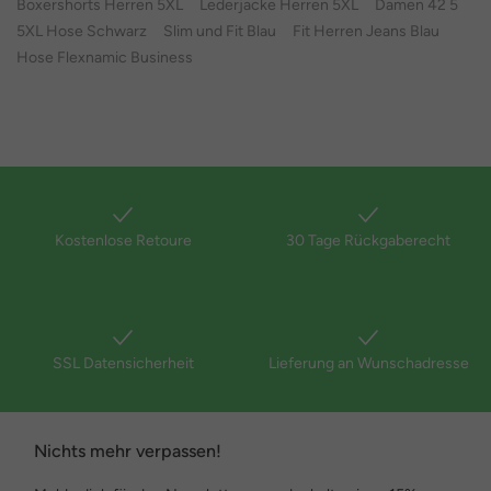
Boxershorts Herren 5XL
Lederjacke Herren 5XL
Damen 42 5
5XL Hose Schwarz
Slim und Fit Blau
Fit Herren Jeans Blau
Hose Flexnamic Business
Kostenlose Retoure
30 Tage Rückgaberecht
SSL Datensicherheit
Lieferung an Wunschadresse
Nichts mehr verpassen!