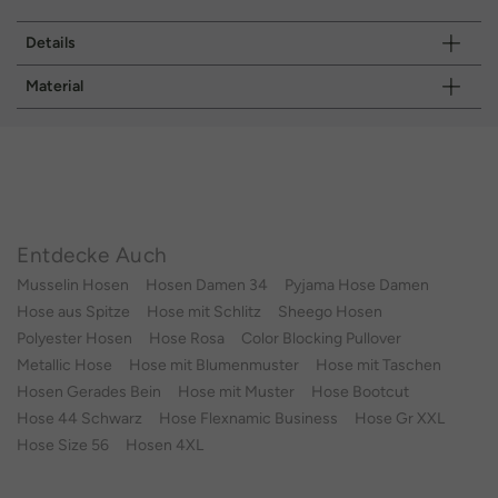
Details
Material
Entdecke Auch
Musselin Hosen
Hosen Damen 34
Pyjama Hose Damen
Hose aus Spitze
Hose mit Schlitz
Sheego Hosen
Polyester Hosen
Hose Rosa
Color Blocking Pullover
Metallic Hose
Hose mit Blumenmuster
Hose mit Taschen
Hosen Gerades Bein
Hose mit Muster
Hose Bootcut
Hose 44 Schwarz
Hose Flexnamic Business
Hose Gr XXL
Hose Size 56
Hosen 4XL