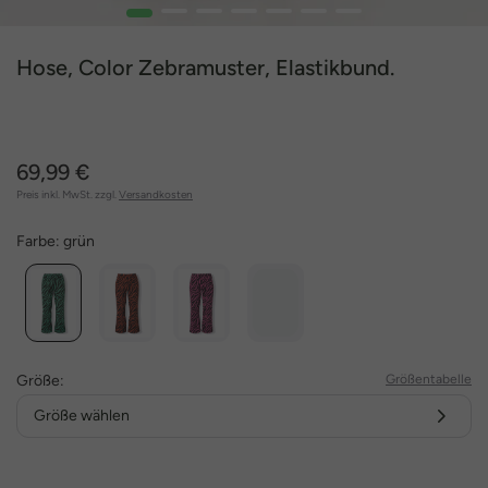
1
2
3
4
5
6
7
Hose, Color Zebramuster, Elastikbund.
69,99 €
Preis inkl. MwSt. zzgl.
Versandkosten
Farbe:
grün
Größe:
Größentabelle
Größe wählen