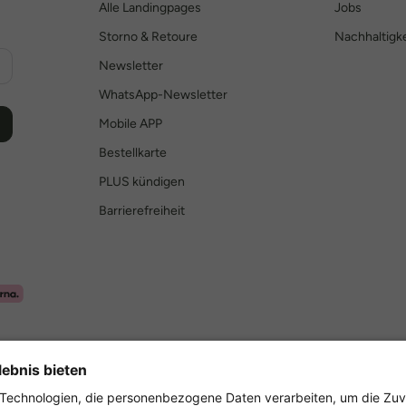
Alle Landingpages
Jobs
Storno & Retoure
Nachhaltigke
Newsletter
WhatsApp-Newsletter
Mobile APP
Bestellkarte
PLUS kündigen
Barrierefreiheit
Sicher einkaufen mit