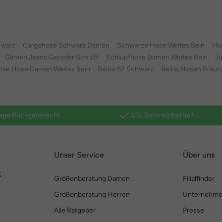
hwarz
Cargohose Schwarz Damen
Schwarze Hose Weites Bein
Ho
Damen Jeans Gerader Schnitt
Schlupfhose Damen Weites Bein
J
ose Hose Damen Weites Bein
Beine 52 Schwarz
Beine Hosen Braun
age Rückgaberecht
SSL Datensicherheit
Unser Service
Über uns
%
Größenberatung Damen
Filialfinder
Größenberatung Herren
Unternehm
Alle Ratgeber
Presse