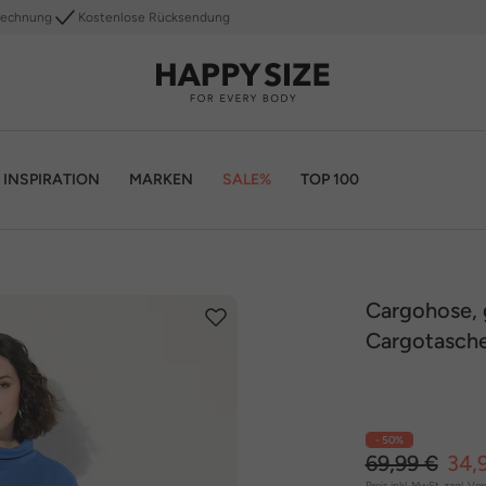
Rechnung
Kostenlose Rücksendung
INSPIRATION
MARKEN
SALE%
TOP 100
Cargohose, 
Cargotasch
- 50%
69,99 €
34,
Preis inkl. MwSt. zzgl.
Ver