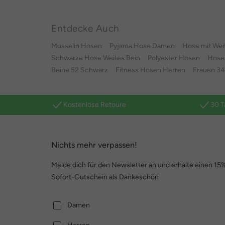
Entdecke Auch
Musselin Hosen
Pyjama Hose Damen
Hose mit We
Schwarze Hose Weites Bein
Polyester Hosen
Hose
Beine 52 Schwarz
Fitness Hosen Herren
Frauen 3
Kostenlose Retoure
30 T
Nichts mehr verpassen!
Melde dich für den Newsletter an und erhalte einen 15
Sofort-Gutschein als Dankeschön
Damen