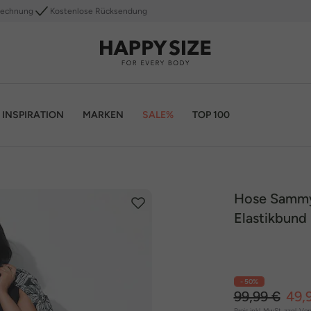
Rechnung
Kostenlose Rücksendung
INSPIRATION
MARKEN
SALE%
TOP 100
Hose Sammy,
Elastikbund
- 50%
99,99 €
49,
Preis inkl. MwSt. zzgl.
Ver