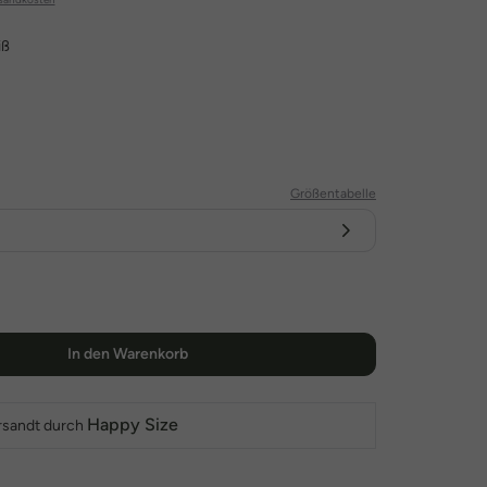
iß
Größentabelle
In den Warenkorb
Happy Size
rsandt durch