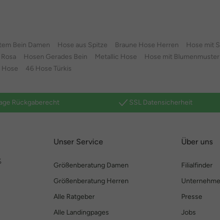
item Bein Damen
Hose aus Spitze
Braune Hose Herren
Hose mit S
 Rosa
Hosen Gerades Bein
Metallic Hose
Hose mit Blumenmuster
4 Hose
46 Hose Türkis
age Rückgaberecht
SSL Datensicherheit
Unser Service
Über uns
%
Größenberatung Damen
Filialfinder
Größenberatung Herren
Unternehm
Alle Ratgeber
Presse
Alle Landingpages
Jobs