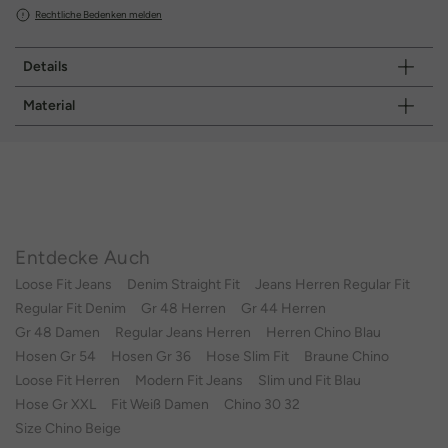
Rechtliche Bedenken melden
Details
Material
Entdecke Auch
Loose Fit Jeans
Denim Straight Fit
Jeans Herren Regular Fit
Regular Fit Denim
Gr 48 Herren
Gr 44 Herren
Gr 48 Damen
Regular Jeans Herren
Herren Chino Blau
Hosen Gr 54
Hosen Gr 36
Hose Slim Fit
Braune Chino
Loose Fit Herren
Modern Fit Jeans
Slim und Fit Blau
Hose Gr XXL
Fit Weiß Damen
Chino 30 32
Size Chino Beige