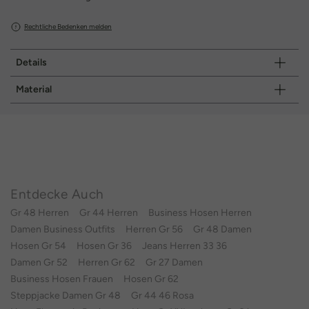
Rechtliche Bedenken melden
Details
Material
Entdecke Auch
Gr 48 Herren
Gr 44 Herren
Business Hosen Herren
Damen Business Outfits
Herren Gr 56
Gr 48 Damen
Hosen Gr 54
Hosen Gr 36
Jeans Herren 33 36
Damen Gr 52
Herren Gr 62
Gr 27 Damen
Business Hosen Frauen
Hosen Gr 62
Steppjacke Damen Gr 48
Gr 44 46 Rosa