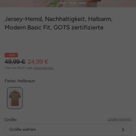
1
2
3
4
Jersey-Hemd, Nachhaltigkeit, Halbarm,
Modern Basic Fit, GOTS zertifizierte
Biobaumwolle, bis 7 XL
- 50%
49,99 €
24,99 €
Preis inkl. MwSt. zzgl.
Versandkosten
Farbe:
hellbraun
Größe:
Größentabelle
Größe wählen