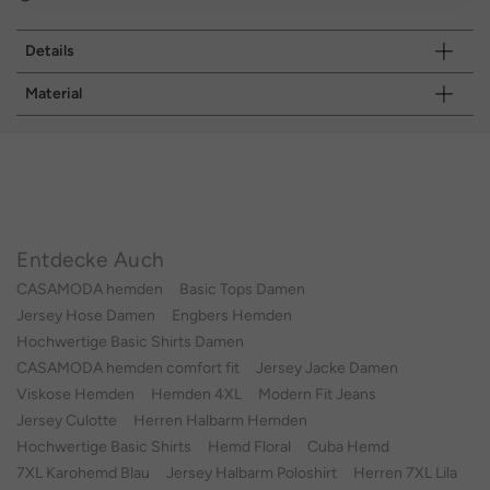
Details
Material
Entdecke Auch
CASAMODA hemden
Basic Tops Damen
Jersey Hose Damen
Engbers Hemden
Hochwertige Basic Shirts Damen
CASAMODA hemden comfort fit
Jersey Jacke Damen
Viskose Hemden
Hemden 4XL
Modern Fit Jeans
Jersey Culotte
Herren Halbarm Hemden
Hochwertige Basic Shirts
Hemd Floral
Cuba Hemd
7XL Karohemd Blau
Jersey Halbarm Poloshirt
Herren 7XL Lila