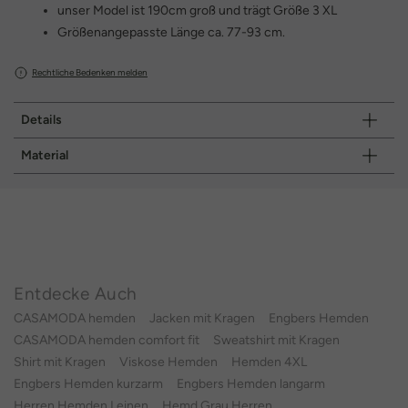
unser Model ist 190cm groß und trägt Größe 3 XL
Größenangepasste Länge ca. 77-93 cm.
Rechtliche Bedenken melden
Details
Material
Entdecke Auch
CASAMODA hemden
Jacken mit Kragen
Engbers Hemden
CASAMODA hemden comfort fit
Sweatshirt mit Kragen
Shirt mit Kragen
Viskose Hemden
Hemden 4XL
Engbers Hemden kurzarm
Engbers Hemden langarm
Herren Hemden Leinen
Hemd Grau Herren