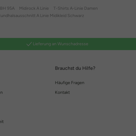
BH 95A
Midirock A Linie
T-Shirts A-Linie Damen
undhalsausschnitt A Linie Midikleid Schwarz
Lieferung an Wunschadresse
Brauchst du Hilfe?
Häufige Fragen
en
Kontakt
it