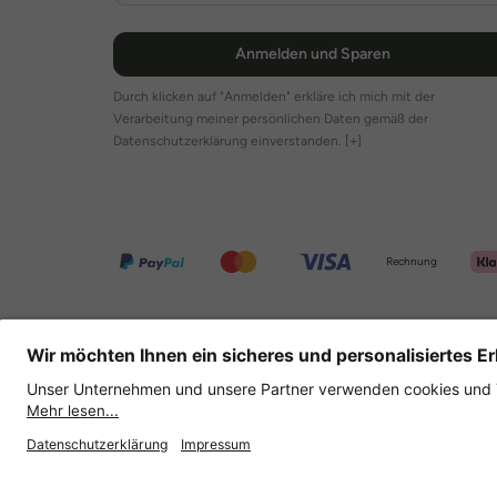
Anmelden und Sparen
Durch klicken auf "Anmelden" erkläre ich mich mit der
Verarbeitung meiner persönlichen Daten gemäß der
Datenschutzerklärung einverstanden.
[+]
Rechnung
Weitere Onlineshops
Deutschland
Datenschutz
AGB
Widerruf erklären
Liefe