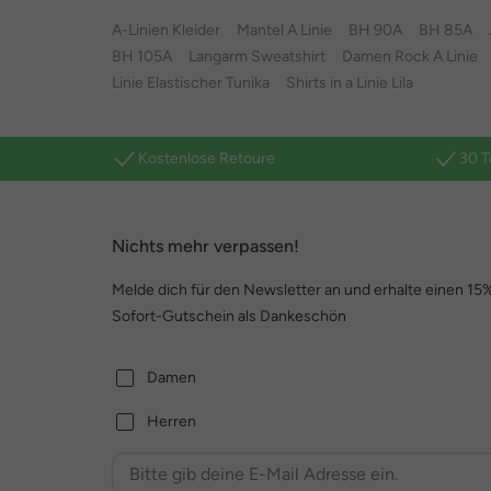
A-Linien Kleider
Mantel A Linie
BH 90A
BH 85A
BH 105A
Langarm Sweatshirt
Damen Rock A Linie
Linie Elastischer Tunika
Shirts in a Linie Lila
Kostenlose Retoure
30 T
Nichts mehr verpassen!
Melde dich für den Newsletter an und erhalte einen 15
Sofort-Gutschein als Dankeschön
Damen
Herren