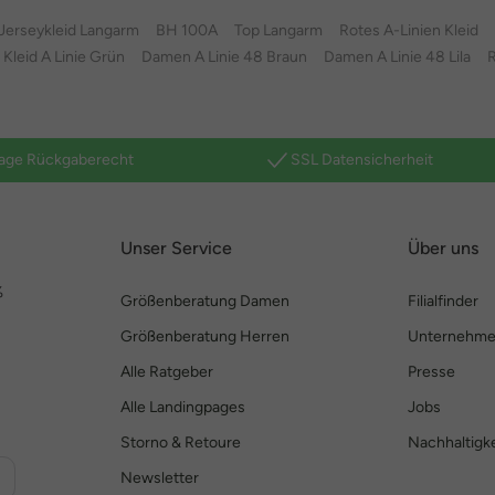
Jerseykleid Langarm
BH 100A
Top Langarm
Rotes A-Linien Kleid
Kleid A Linie Grün
Damen A Linie 48 Braun
Damen A Linie 48 Lila
R
age Rückgaberecht
SSL Datensicherheit
Unser Service
Über uns
%
Größenberatung Damen
Filialfinder
Größenberatung Herren
Unternehm
Alle Ratgeber
Presse
Alle Landingpages
Jobs
Storno & Retoure
Nachhaltigke
Newsletter